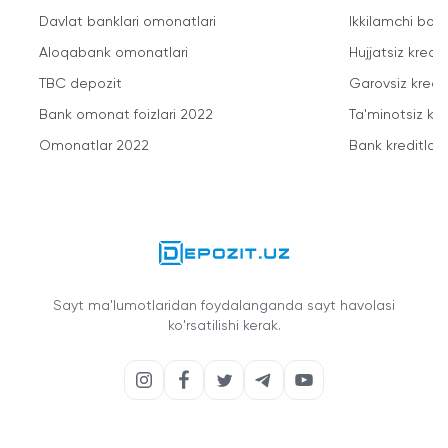
Davlat banklari omonatlari
Ikkilamchi bozo
Aloqabank omonatlari
Hujjatsiz kredit
TBC depozit
Garovsiz kredit
Bank omonat foizlari 2022
Ta'minotsiz kre
Omonatlar 2022
Bank kreditlari
Sayt ma'lumotlaridan foydalanganda sayt havolasi
ko'rsatilishi kerak.