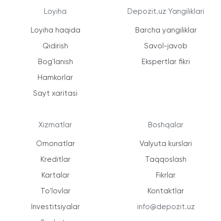
Loyiha
Depozit.uz Yangiliklari
Loyiha haqida
Barcha yangiliklar
Qidirish
Savol-javob
Bog'lanish
Ekspertlar fikri
Hamkorlar
Sayt xaritasi
Xizmatlar
Boshqalar
Omonatlar
Valyuta kurslari
Kreditlar
Taqqoslash
Kartalar
Fikrlar
To'lovlar
Kontaktlar
Investitsiyalar
info@depozit.uz