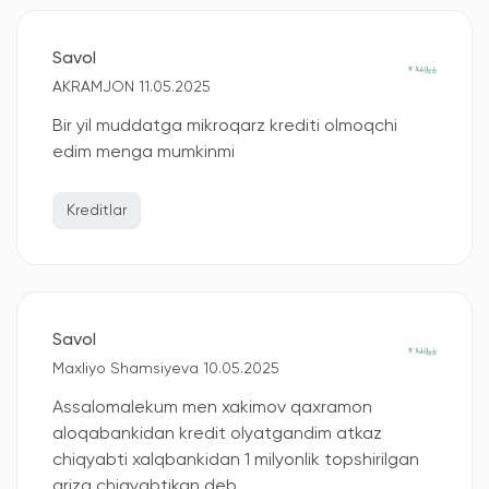
Savol
AKRAMJON 11.05.2025
Bir yil muddatga mikroqarz krediti olmoqchi
edim menga mumkinmi
Kreditlar
Savol
Maxliyo Shamsiyeva 10.05.2025
Assalomalekum men xakimov qaxramon
aloqabankidan kredit olyatgandim atkaz
chiqyabti xalqbankidan 1 milyonlik topshirilgan
ariza chiqyabtikan deb