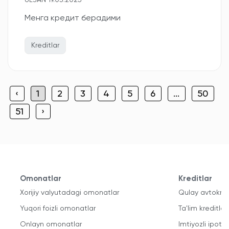
ULJAN 19.03.2025
Менга кредит берадими
Kreditlar
‹
1
2
3
4
5
6
...
50
51
›
Omonatlar
Kreditlar
Xorijiy valyutadagi omonatlar
Qulay avtokred
Yuqori foizli omonatlar
Ta'lim kreditlari
Onlayn omonatlar
Imtiyozli ipote