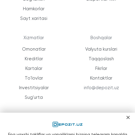
Hamkorlar
Sayt xaritasi
Xizmatlar
Boshqalar
Omonatlar
Valyuta kurslari
Kreditlar
Taqqoslash
Kartalar
Fikrlar
To'lovlar
Kontaktlar
Investitsiyalar
info@depozit.uz
Sug'urta
×
Eng yaxshi takliflar va yangiliklarni bizning telegram kanalda