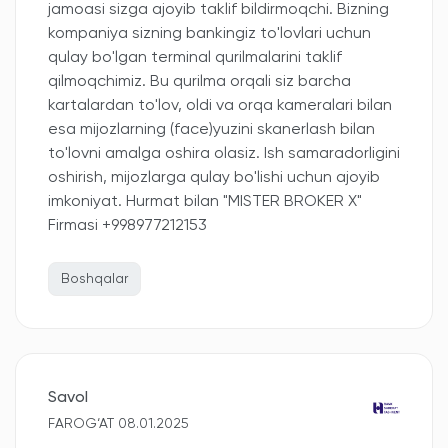
jamoasi sizga ajoyib taklif bildirmoqchi. Bizning
kompaniya sizning bankingiz to'lovlari uchun
qulay bo'lgan terminal qurilmalarini taklif
qilmoqchimiz. Bu qurilma orqali siz barcha
kartalardan to'lov, oldi va orqa kameralari bilan
esa mijozlarning (face)yuzini skanerlash bilan
to'lovni amalga oshira olasiz. Ish samaradorligini
oshirish, mijozlarga qulay bo'lishi uchun ajoyib
imkoniyat. Hurmat bilan "MISTER BROKER X"
Firmasi +998977212153
Boshqalar
Savol
FAROG‘AT 08.01.2025