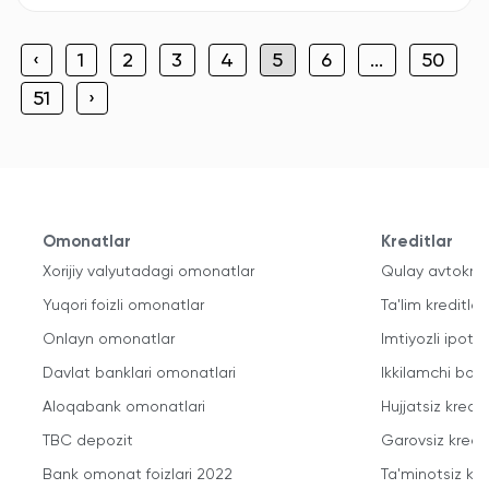
‹
1
2
3
4
5
6
...
50
51
›
Omonatlar
Kreditlar
Xorijiy valyutadagi omonatlar
Qulay avtokred
Yuqori foizli omonatlar
Ta'lim kreditlari
Onlayn omonatlar
Imtiyozli ipote
Davlat banklari omonatlari
Ikkilamchi bozo
Aloqabank omonatlari
Hujjatsiz kredit
TBC depozit
Garovsiz kredit
Bank omonat foizlari 2022
Ta'minotsiz kre