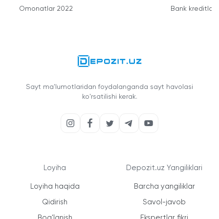
Omonatlar 2022
Bank kreditlari
Sayt ma'lumotlaridan foydalanganda sayt havolasi
ko'rsatilishi kerak.
Loyiha
Depozit.uz Yangiliklari
Loyiha haqida
Barcha yangiliklar
Qidirish
Savol-javob
Bog'lanish
Ekspertlar fikri