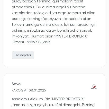
qulay bo'lgan terminal qurilmalarini taklif
qilmoqchimiz. Bu qurilma orqali siz barcha
kartalardan to'lov, oldi va orqa kameralari bilan
esa mijozlarning (face)yuzini skanerlash bilan
to'lovni amalga oshira olasiz. Ish samaradorligini
oshirish, mijozlarga qulay bo'lishi uchun ajoyib
imkoniyat. Hurmat bilan "MISTER BROKER X"
Firmasi +998977212153
Boshqalar
Savol
FAROG‘AT 08.01.2025
Assalomu Alekum. Biz "MISTER BROKER X"
jamoasi sizga ajoyib taklif bildirmoqchi. Bizning