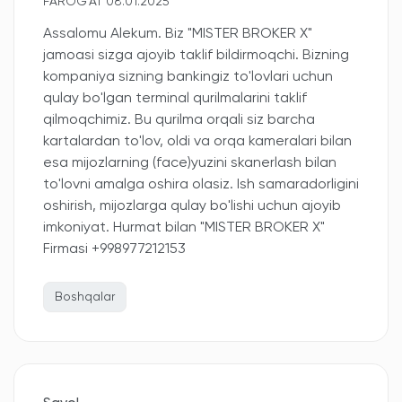
FAROG‘AT 08.01.2025
Assalomu Alekum. Biz "MISTER BROKER X"
jamoasi sizga ajoyib taklif bildirmoqchi. Bizning
kompaniya sizning bankingiz to'lovlari uchun
qulay bo'lgan terminal qurilmalarini taklif
qilmoqchimiz. Bu qurilma orqali siz barcha
kartalardan to'lov, oldi va orqa kameralari bilan
esa mijozlarning (face)yuzini skanerlash bilan
to'lovni amalga oshira olasiz. Ish samaradorligini
oshirish, mijozlarga qulay bo'lishi uchun ajoyib
imkoniyat. Hurmat bilan "MISTER BROKER X"
Firmasi +998977212153
Boshqalar