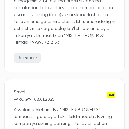
qilmoqchimiz. Bu qurilma orqali siz barcha
kartalardan to'lov, oldi va orqa kameralari bilan
esa mijozlarning (face)yuzini skanerlash bilan
to'lovni amalga oshira olasiz. Ish samaradorligini
oshirish, mijozlarga qulay bo'lishi uchun ajoyib
imkoniyat. Hurmat bilan "MISTER BROKER X"
Firmasi +998977212153
Boshqalar
Savol
FAROG‘AT 08.01.2025
Assalomu Alekum. Biz "MISTER BROKER X"
jamoasi sizga ajoyib taklif bildirmoqchi. Bizning
kompaniya sizning bankingiz to'lovlari uchun