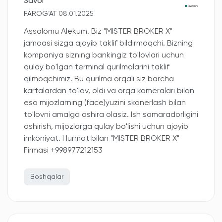
Savol
FAROG‘AT 08.01.2025
Assalomu Alekum. Biz "MISTER BROKER X"
jamoasi sizga ajoyib taklif bildirmoqchi. Bizning
kompaniya sizning bankingiz to'lovlari uchun
qulay bo'lgan terminal qurilmalarini taklif
qilmoqchimiz. Bu qurilma orqali siz barcha
kartalardan to'lov, oldi va orqa kameralari bilan
esa mijozlarning (face)yuzini skanerlash bilan
to'lovni amalga oshira olasiz. Ish samaradorligini
oshirish, mijozlarga qulay bo'lishi uchun ajoyib
imkoniyat. Hurmat bilan "MISTER BROKER X"
Firmasi +998977212153
Boshqalar