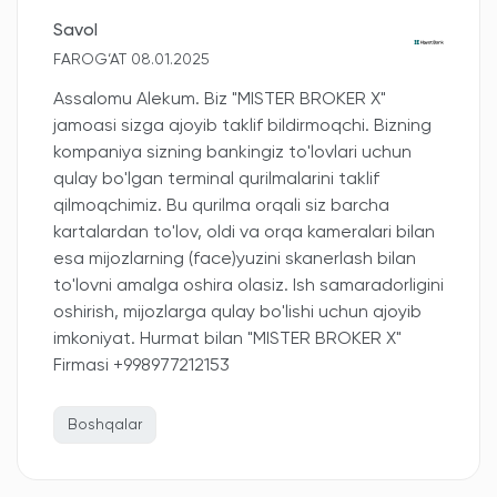
Savol
FAROG‘AT 08.01.2025
Assalomu Alekum. Biz "MISTER BROKER X"
jamoasi sizga ajoyib taklif bildirmoqchi. Bizning
kompaniya sizning bankingiz to'lovlari uchun
qulay bo'lgan terminal qurilmalarini taklif
qilmoqchimiz. Bu qurilma orqali siz barcha
kartalardan to'lov, oldi va orqa kameralari bilan
esa mijozlarning (face)yuzini skanerlash bilan
to'lovni amalga oshira olasiz. Ish samaradorligini
oshirish, mijozlarga qulay bo'lishi uchun ajoyib
imkoniyat. Hurmat bilan "MISTER BROKER X"
Firmasi +998977212153
Boshqalar