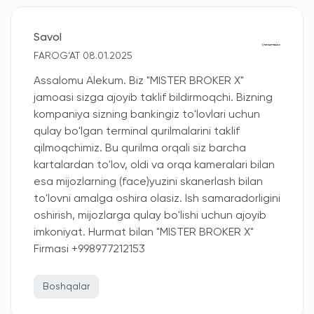
Savol
FAROG‘AT 08.01.2025
Assalomu Alekum. Biz "MISTER BROKER X"
jamoasi sizga ajoyib taklif bildirmoqchi. Bizning
kompaniya sizning bankingiz to'lovlari uchun
qulay bo'lgan terminal qurilmalarini taklif
qilmoqchimiz. Bu qurilma orqali siz barcha
kartalardan to'lov, oldi va orqa kameralari bilan
esa mijozlarning (face)yuzini skanerlash bilan
to'lovni amalga oshira olasiz. Ish samaradorligini
oshirish, mijozlarga qulay bo'lishi uchun ajoyib
imkoniyat. Hurmat bilan "MISTER BROKER X"
Firmasi +998977212153
Boshqalar