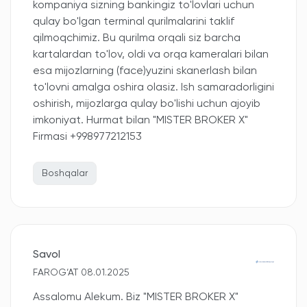
kompaniya sizning bankingiz to'lovlari uchun
qulay bo'lgan terminal qurilmalarini taklif
qilmoqchimiz. Bu qurilma orqali siz barcha
kartalardan to'lov, oldi va orqa kameralari bilan
esa mijozlarning (face)yuzini skanerlash bilan
to'lovni amalga oshira olasiz. Ish samaradorligini
oshirish, mijozlarga qulay bo'lishi uchun ajoyib
imkoniyat. Hurmat bilan "MISTER BROKER X"
Firmasi +998977212153
Boshqalar
Savol
FAROG‘AT 08.01.2025
Assalomu Alekum. Biz "MISTER BROKER X"