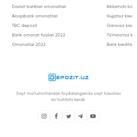
Davlat banklari omonatlari
Ikkilamchi bozo
Aloqabank omonatlari
Hujjatsiz kredit
TBC depozit
Garovsiz kredit
Bank omonat foizlari 2022
Ta'minotsiz kre
Omonatlar 2022
Bank kreditlari
Sayt ma'lumotlaridan foydalanganda sayt havolasi
ko'rsatilishi kerak.