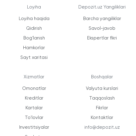
Loyiha
Depozit.uz Yangiliklari
Loyiha haqida
Barcha yangiliklar
Qidirish
Savol-javob
Bog'lanish
Ekspertlar fikri
Hamkorlar
Sayt xaritasi
Xizmatlar
Boshqalar
Omonatlar
Valyuta kurslari
Kreditlar
Taqqoslash
Kartalar
Fikrlar
To'lovlar
Kontaktlar
Investitsiyalar
info@depozit.uz