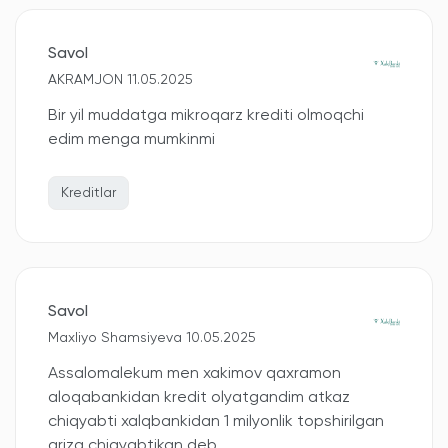
Savol
AKRAMJON 11.05.2025
Bir yil muddatga mikroqarz krediti olmoqchi
edim menga mumkinmi
Kreditlar
Savol
Maxliyo Shamsiyeva 10.05.2025
Assalomalekum men xakimov qaxramon
aloqabankidan kredit olyatgandim atkaz
chiqyabti xalqbankidan 1 milyonlik topshirilgan
ariza chiqyabtikan deb