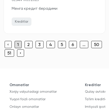
ULJAN 19.03.2025
Менга кредит берадими
Kreditlar
‹
1
2
3
4
5
6
...
50
51
›
Omonatlar
Kreditlar
Xorijiy valyutadagi omonatlar
Qulay avtokred
Yuqori foizli omonatlar
Ta'lim kreditlari
Onlayn omonatlar
Imtiyozli ipote