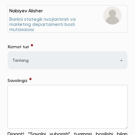
Nabiyev Alisher
Bankni stategik rivojlantirish va
marketing departamenti bosh
mutaxassisi
*
Xizmat turi
Tanlang
*
Savolingiz
Diqqat! “Savolni yuborish” tugmasi bosilishi bilan