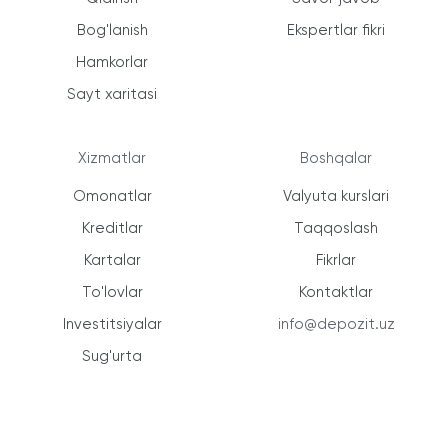
Bog'lanish
Ekspertlar fikri
Hamkorlar
Sayt xaritasi
Xizmatlar
Boshqalar
Omonatlar
Valyuta kurslari
Kreditlar
Taqqoslash
Kartalar
Fikrlar
To'lovlar
Kontaktlar
Investitsiyalar
info@depozit.uz
Sug'urta