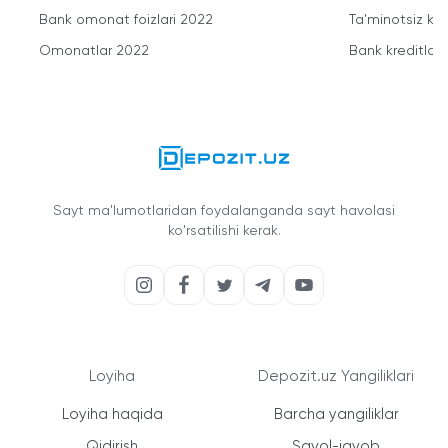
Bank omonat foizlari 2022
Ta'minotsiz kre
Omonatlar 2022
Bank kreditlari
Sayt ma'lumotlaridan foydalanganda sayt havolasi
ko'rsatilishi kerak.
Loyiha
Depozit.uz Yangiliklari
Loyiha haqida
Barcha yangiliklar
Qidirish
Savol-javob