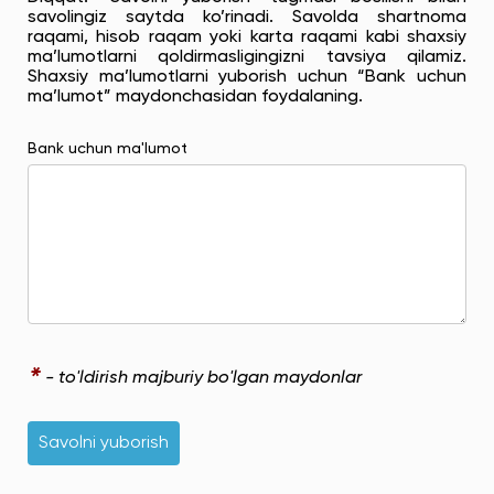
savolingiz saytda ko’rinadi. Savolda shartnoma
raqami, hisob raqam yoki karta raqami kabi shaxsiy
ma’lumotlarni qoldirmasligingizni tavsiya qilamiz.
Shaxsiy ma’lumotlarni yuborish uchun “Bank uchun
ma’lumot” maydonchasidan foydalaning.
Bank uchun ma'lumot
*
- to'ldirish majburiy bo'lgan maydonlar
Savolni yuborish