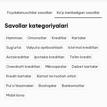
Foydalanuvchilar savollari
Ko'p beriladigan savollar
Savollar kategoriyalari
Hammasi
Omonatlar
Kreditlar
Kartalar
Sug'urta
Valyuta ayirboshlash
Iste'mol kreditlari
Avtokreditlar
Ipoteka kreditlari
Ta'lim krediti
Overdraft kreditlari
Mikroqarzlar
Debet kartalar
Kredit kartalar
Xizmat ko'rsatish sifati
Pul o'tkazmalari
Boshqalar
Bankomatlar
Mobil ilova