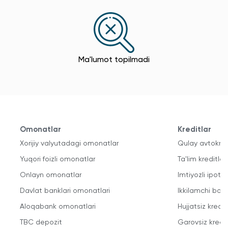
Ma'lumot topilmadi
Omonatlar
Kreditlar
Xorijiy valyutadagi omonatlar
Qulay avtokred
Yuqori foizli omonatlar
Ta'lim kreditlari
Onlayn omonatlar
Imtiyozli ipote
Davlat banklari omonatlari
Ikkilamchi bozo
Aloqabank omonatlari
Hujjatsiz kredit
TBC depozit
Garovsiz kredit