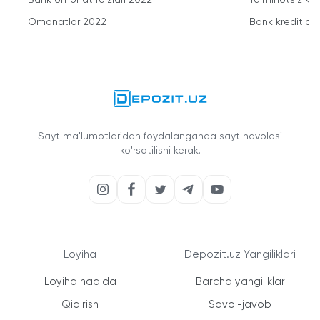
Omonatlar 2022
Bank kreditlari
Sayt ma'lumotlaridan foydalanganda sayt havolasi
ko'rsatilishi kerak.
Loyiha
Depozit.uz Yangiliklari
Loyiha haqida
Barcha yangiliklar
Qidirish
Savol-javob