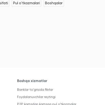
ifati
Pul o'tkazmalari
Boshqalar
Boshqa xizmatlar
Banklar to'grisida fikrlar
Foydalanuvchilar reytingi
P2P kartadan kartaga pul o'tkazmalar