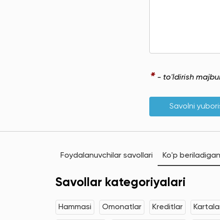
*
- to'ldirish majb
Savolni yubor
Foydalanuvchilar savollari
Ko'p beriladigan
Savollar kategoriyalari
Hammasi
Omonatlar
Kreditlar
Kartala