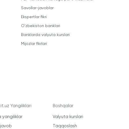
Savollar-javoblar
Ekspertlar fikri
O'zbekiston banklari
Banklarda valyuta kurslari
Mijozlar fikrlari
t.uz Yangiliklari
Boshqalar
 yangiliklar
Valyuta kurslari
-javob
Taqqoslash