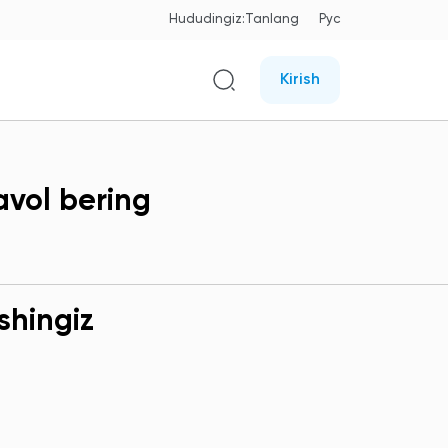
Hududingiz:
Tanlang
Рус
Kirish
avol bering
shingiz