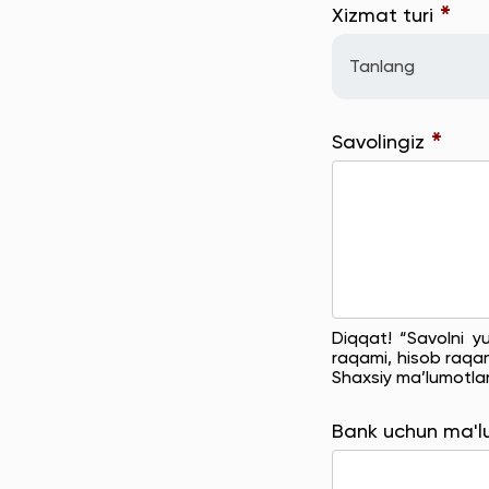
*
Xizmat turi
Tanlang
*
Savolingiz
Diqqat! “Savolni y
raqami, hisob raqam
Shaxsiy ma’lumotla
Bank uchun ma'