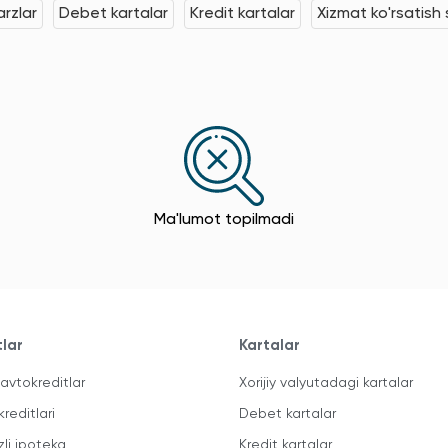
rzlar
Debet kartalar
Kredit kartalar
Xizmat ko'rsatish s
Ma'lumot topilmadi
tlar
Kartalar
avtokreditlar
Xorijiy valyutadagi kartalar
kreditlari
Debet kartalar
zli ipoteka
Kredit kartalar