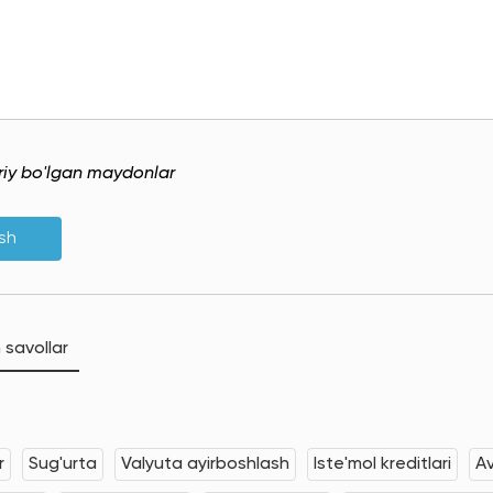
uriy bo'lgan maydonlar
ish
 savollar
r
Sug'urta
Valyuta ayirboshlash
Iste'mol kreditlari
Av