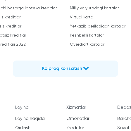
mchi bozorga ipoteka kreditlari
Milliy valyutadagi kartalar
iz kreditlar
Virtual karta
iz kreditlar
Yetkazib beriladigan kartalar
otsiz kreditlar
Keshbekli kartalar
reditlari 2022
Overdraft kartalar
Ko'proq ko'rsatish
Loyiha
Xizmatlar
Depozi
Loyiha haqida
Omonatlar
Barcha
Qidirish
Kreditlar
Savol