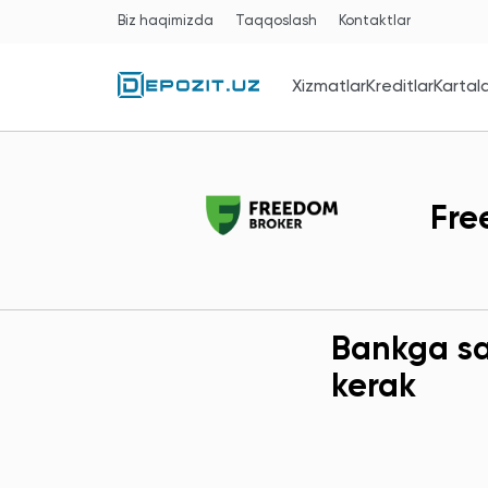
Biz haqimizda
Taqqoslash
Kontaktlar
Xizmatlar
Kreditlar
Kartal
Fre
Bankga sav
kerak