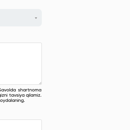
. Savolda shartnoma
zni tavsiya qilamiz.
oydalaning.