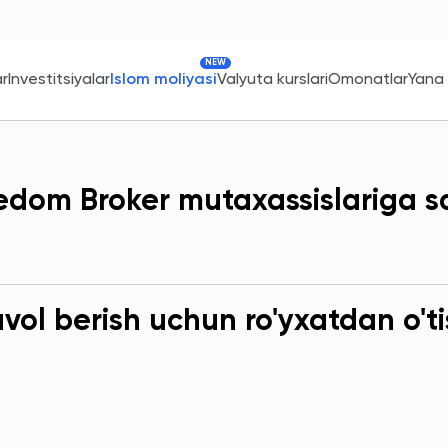
NEW
ar
Investitsiyalar
Islom moliyasi
Valyuta kurslari
Omonatlar
Yana
edom Broker mutaxassislariga s
ol berish uchun ro'yxatdan o'ti