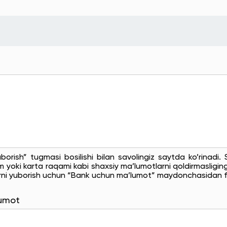
uborish” tugmasi bosilishi bilan savolingiz saytda ko’rinadi
 yoki karta raqami kabi shaxsiy ma’lumotlarni qoldirmasligingi
rni yuborish uchun “Bank uchun ma’lumot” maydonchasidan f
lumot