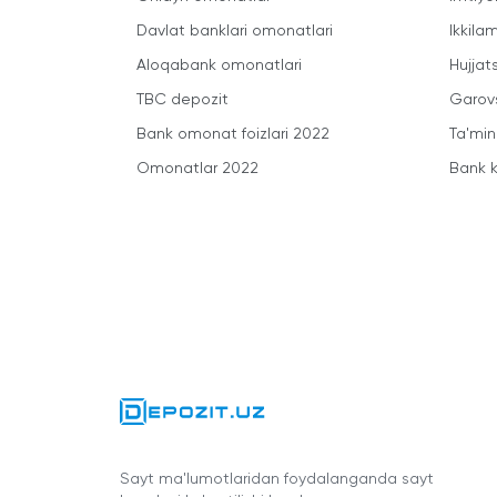
Davlat banklari omonatlari
Ikkila
Aloqabank omonatlari
Hujjats
TBC depozit
Garovs
Bank omonat foizlari 2022
Ta'min
Omonatlar 2022
Bank k
Sayt ma'lumotlaridan foydalanganda sayt