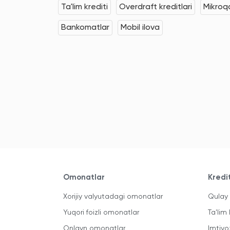
Ta'lim krediti
Overdraft kreditlari
Mikroqa
Bankomatlar
Mobil ilova
Omonatlar
Kredi
Xorijiy valyutadagi omonatlar
Qulay 
Yuqori foizli omonatlar
Ta'lim 
Onlayn omonatlar
Imtiyo