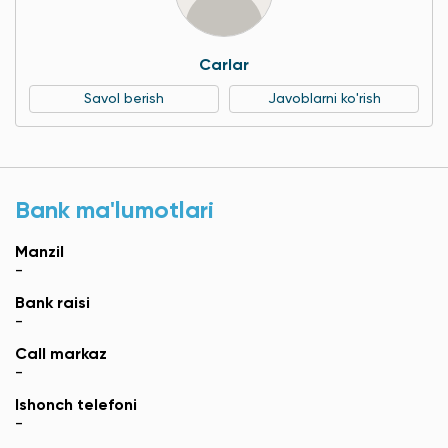
Carlar
Savol berish
Javoblarni ko'rish
Bank ma'lumotlari
Manzil
-
Bank raisi
-
Call markaz
-
Ishonch telefoni
-