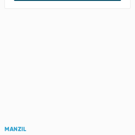
MANZIL