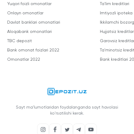
Yuqori foizli omonatlar
Ta'lim kreditlari
Onlayn omonatlar
Imtiyozli ipoteka
Davlat banklari omonatlari
Ikkilamchi bozorg
Aloqabank omonatlari
Hujjatsiz kreditlar
TBC depozit
Garovsiz kreditla
Bank omonat foizlari 2022
Ta'minotsiz kredit
Omonatlar 2022
Bank kreditlari 2
Sayt ma'lumotlaridan foydalanganda sayt havolasi
ko'rsatilishi kerak.