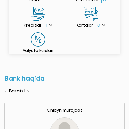
Fikrlar
0
Omonatlar
0
Kreditlar
1
Kartalar
0
Valyuta kurslari
Bank haqida
-.
Batafsil
Onlayn murojaat