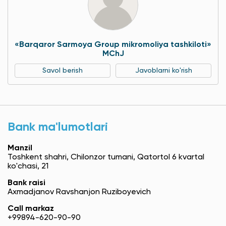
«Barqaror Sarmoya Group mikromoliya tashkiloti»
MChJ
Savol berish
Javoblarni ko'rish
Bank ma'lumotlari
Manzil
Toshkent shahri, Chilonzor tumani, Qatortol 6 kvartal
ko'chasi, 21
Bank raisi
Axmadjanov Ravshanjon Ruziboyevich
Call markaz
+99894-620-90-90