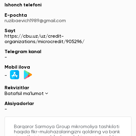
Ishonch telefoni
E-pochta
ruzibaevich1989@gmail.com
Sayt
https://cbu.uz/uz/credit-
organizations/microcredit/905296/
Telegram kanal
-
Mobil ilova
-
Rekvizitlar
Batafsil ma'lumot
Aksiyadorlar
-
Barqaror Sarmoya Group mikromoliya tashkiloti
haqida fikr-mulohazalaringizni qoldiring va bank