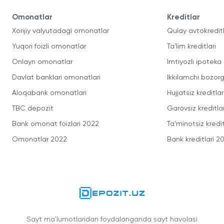
Omonatlar
Kreditlar
Xorijiy valyutadagi omonatlar
Qulay avtokredit
Yuqori foizli omonatlar
Ta'lim kreditlari
Onlayn omonatlar
Imtiyozli ipoteka
Davlat banklari omonatlari
Ikkilamchi bozorg
Aloqabank omonatlari
Hujjatsiz kreditlar
TBC depozit
Garovsiz kreditla
Bank omonat foizlari 2022
Ta'minotsiz kredit
Omonatlar 2022
Bank kreditlari 2
Sayt ma'lumotlaridan foydalanganda sayt havolasi