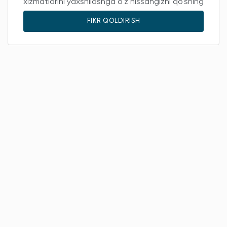
xizmatlarini yaxshilashga o'z hissangizni qo'shing
FIKR QOLDIRISH