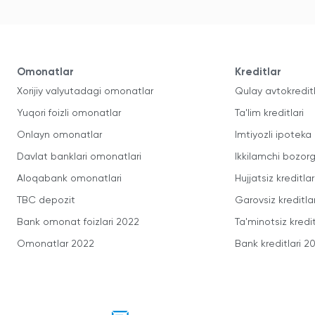
Omonatlar
Kreditlar
Xorijiy valyutadagi omonatlar
Qulay avtokredit
Yuqori foizli omonatlar
Ta'lim kreditlari
Onlayn omonatlar
Imtiyozli ipoteka
Davlat banklari omonatlari
Ikkilamchi bozorg
Aloqabank omonatlari
Hujjatsiz kreditlar
TBC depozit
Garovsiz kreditla
Bank omonat foizlari 2022
Ta'minotsiz kredit
Omonatlar 2022
Bank kreditlari 2