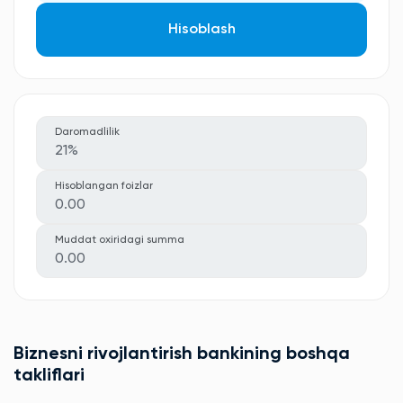
Hisoblash
Daromadlilik
21%
Hisoblangan foizlar
0.00
Muddat oxiridagi summa
0.00
Biznesni rivojlantirish bankining boshqa
takliflari