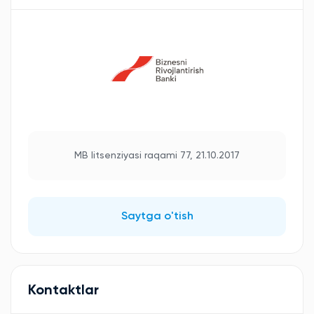
MB litsenziyasi raqami 77, 21.10.2017
Saytga o'tish
Kontaktlar