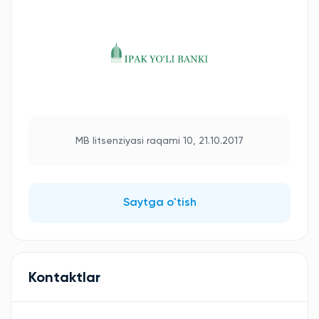
MB litsenziyasi raqami 10, 21.10.2017
Saytga o'tish
Kontaktlar