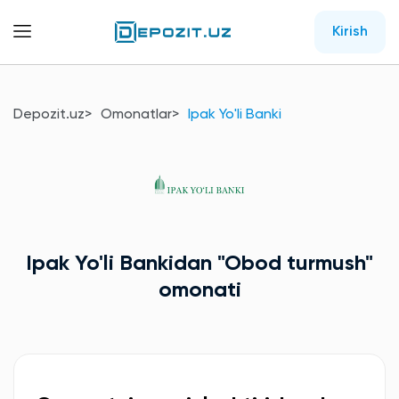
Kirish
Depozit.uz
Omonatlar
Ipak Yo'li Banki
Ipak Yo'li Bankidan
"Obod turmush"
omonati