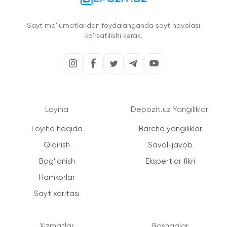
Sayt ma'lumotlaridan foydalanganda sayt havolasi
ko'rsatilishi kerak.
Loyiha
Depozit.uz Yangiliklari
Loyiha haqida
Barcha yangiliklar
Qidirish
Savol-javob
Bog'lanish
Ekspertlar fikri
Hamkorlar
Sayt xaritasi
Xizmatlar
Boshqalar