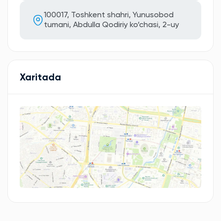
100017, Toshkent shahri, Yunusobod
tumani, Abdulla Qodiriy ko‘chasi, 2-uy
Xaritada