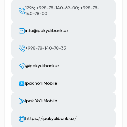
1296; +998-78-140-69-00; +998-78-
140-78-00
info@ipakyulibank.uz
+998-78-140-78-33
@ipakyulibankuz
Ipak Yo'li Mobile
Ipak Yo'li Mobile
https://ipakyulibank.uz/