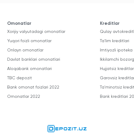
Omonatlar
Kreditlar
Xorijiy valyutadagi omonatlar
Qulay avtokredit
Yuqori foizli omonatlar
Ta'lim kreditlari
Onlayn omonatlar
Imtiyozli ipoteka
Davlat banklari omonatlari
Ikkilamchi bozorg
Aloqabank omonatlari
Hujjatsiz kreditlar
TBC depozit
Garovsiz kreditla
Bank omonat foizlari 2022
Ta'minotsiz kredit
Omonatlar 2022
Bank kreditlari 2