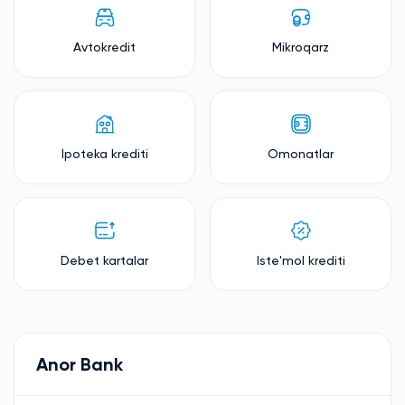
Avtokredit
Mikroqarz
Ipoteka krediti
Omonatlar
Debet kartalar
Iste'mol krediti
Anor Bank