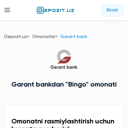
Kirish
Depozit.uz
Omonatlar
Garant bank
Garant bankdan
"Bingo"
omonati
Omonatni rasmiylashtirish uchun