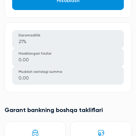
Hisoblash
Daromadlilik
21%
Hisoblangan foizlar
0.00
Muddat oxiridagi summa
0.00
Garant bankning boshqa takliflari