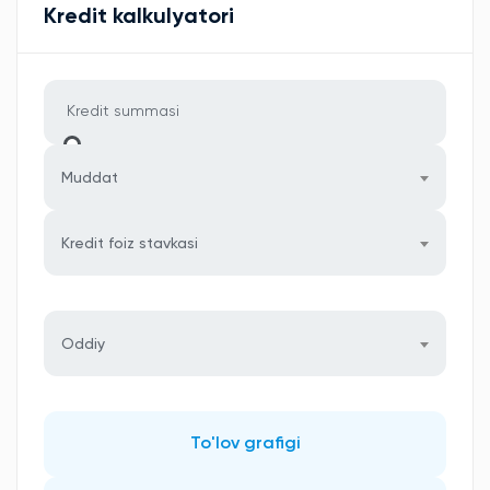
Kredit kalkulyatori
Muddat
Kredit foiz stavkasi
Oddiy
To'lov grafigi