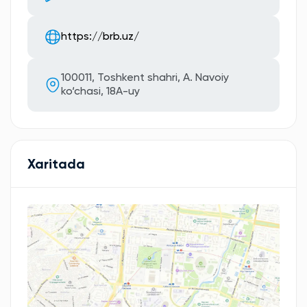
https://brb.uz/
100011, Toshkent shahri, A. Navoiy
ko‘chasi, 18A-uy
Xaritada