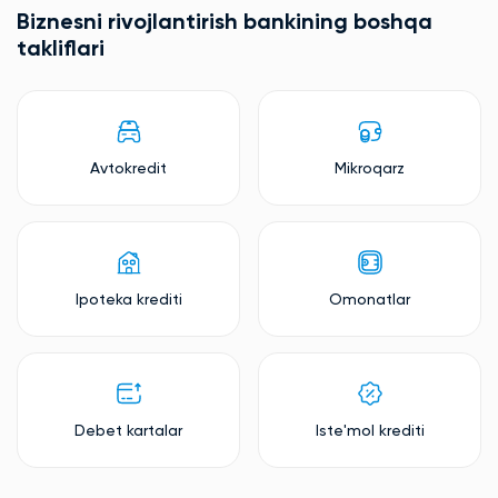
Biznesni rivojlantirish bankining boshqa
takliflari
Avtokredit
Mikroqarz
Ipoteka krediti
Omonatlar
Debet kartalar
Iste'mol krediti