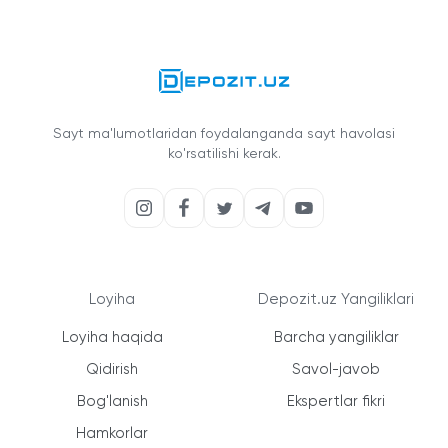
Sayt ma'lumotlaridan foydalanganda sayt havolasi
ko'rsatilishi kerak.
Loyiha
Depozit.uz Yangiliklari
Loyiha haqida
Barcha yangiliklar
Qidirish
Savol-javob
Bog'lanish
Ekspertlar fikri
Hamkorlar