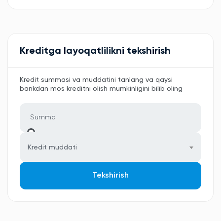
Kreditga layoqatlilikni tekshirish
Kredit summasi va muddatini tanlang va qaysi
bankdan mos kreditni olish mumkinligini bilib oling
Kredit muddati
Tekshirish