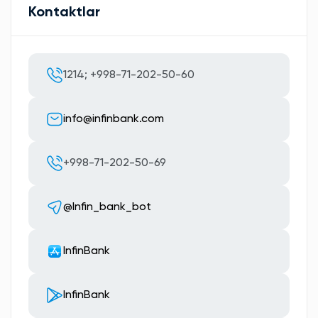
Kontaktlar
1214; +998-71-202-50-60
info@infinbank.com
+998-71-202-50-69
@Infin_bank_bot
InfinBank
InfinBank