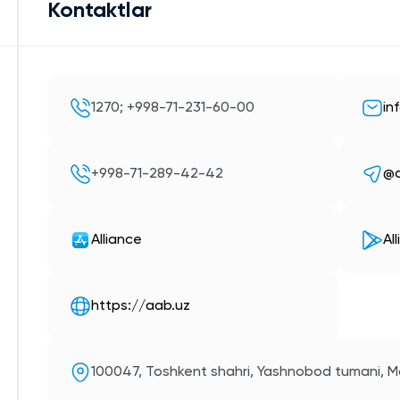
Kontaktlar
1270; +998-71-231-60-00
in
+998-71-289-42-42
@a
Alliance
Al
https://aab.uz
100047, Toshkent shahri, Yashnobod tumani, Ma