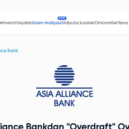
NEW
ar
Investitsiyalar
Islom moliyasi
Valyuta kurslari
Omonatlar
Yana
ance Bank
lliance Bankdan
"Overdraft"
Ov