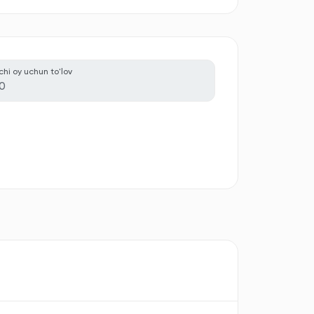
nchi oy uchun to'lov
0