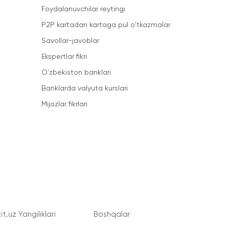
Foydalanuvchilar reytingi
P2P kartadan kartaga pul o'tkazmalar
Savollar-javoblar
Ekspertlar fikri
O'zbekiston banklari
Banklarda valyuta kurslari
Mijozlar fikrlari
t.uz Yangiliklari
Boshqalar