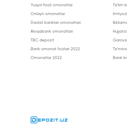
Yuqori foizli omonatlar
Ta'lim k
Onlayn omonatlar
Imtiyoz
Davlat banklari omonatlari
Ikkilam
Aloqabank omonatlari
Hujjatsi
TBC depozit
Garovsi
Bank omonat foizlari 2022
Ta'minot
Omonatlar 2022
Bank kr