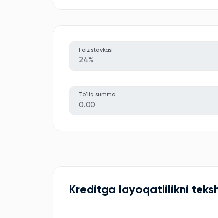
Foiz stavkasi
24%
To'liq summa
0.00
Kreditga layoqatlilikni teksh