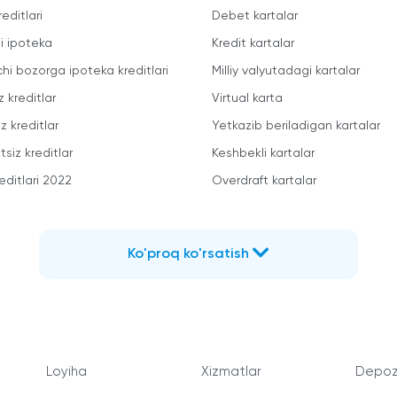
reditlari
Debet kartalar
li ipoteka
Kredit kartalar
chi bozorga ipoteka kreditlari
Milliy valyutadagi kartalar
z kreditlar
Virtual karta
z kreditlar
Yetkazib beriladigan kartalar
siz kreditlar
Keshbekli kartalar
editlari 2022
Overdraft kartalar
Ko'proq ko'rsatish
Loyiha
Xizmatlar
Depozi