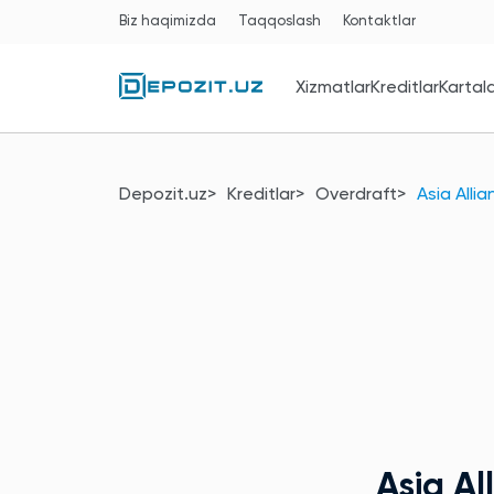
Biz haqimizda
Taqqoslash
Kontaktlar
Xizmatlar
Kreditlar
Kartal
Depozit.uz
Kreditlar
Overdraft
Asia Alli
Asia A