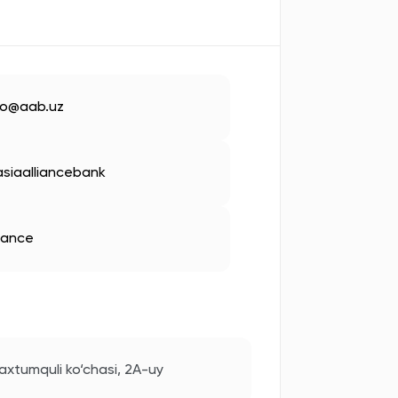
fo@aab.uz
siaalliancebank
liance
xtumquli ko‘chasi, 2A-uy