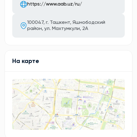
https://www.aab.uz/ru/
100047, г. Ташкент, Яшнободский
район, ул. Махтумкули, 2А
На карте