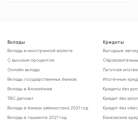
Вклады
Кредиты
Вклады в иностранной валюте
Выгодные авток
С высоким процентом
Образовательны
Онлайн вклады
Льготная ипотек
Вклады государственных банков
Ипотечные кред
Вклады в Алокабанке
Кредиты без до
TBC депозит
Кредит без зало
Вклады в банках узбекистана 2021 год
Кредит без обе
Вклады в ташкенте 2021 год
Банковские кред