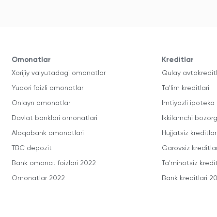
Omonatlar
Kreditlar
Xorijiy valyutadagi omonatlar
Qulay avtokredit
Yuqori foizli omonatlar
Ta'lim kreditlari
Onlayn omonatlar
Imtiyozli ipoteka
Davlat banklari omonatlari
Ikkilamchi bozorg
Aloqabank omonatlari
Hujjatsiz kreditlar
TBC depozit
Garovsiz kreditla
Bank omonat foizlari 2022
Ta'minotsiz kredit
Omonatlar 2022
Bank kreditlari 2