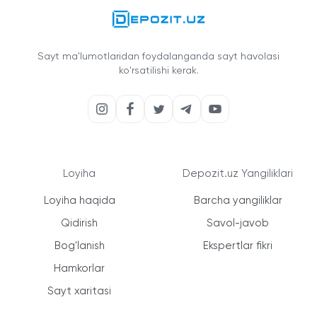
Sayt ma'lumotlaridan foydalanganda sayt havolasi
ko'rsatilishi kerak.
Loyiha
Depozit.uz Yangiliklari
Loyiha haqida
Barcha yangiliklar
Qidirish
Savol-javob
Bog'lanish
Ekspertlar fikri
Hamkorlar
Sayt xaritasi