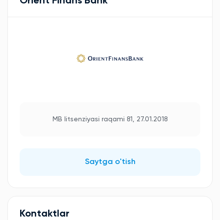
Orient Finans Bank
MB litsenziyasi raqami 81, 27.01.2018
Saytga o'tish
Kontaktlar