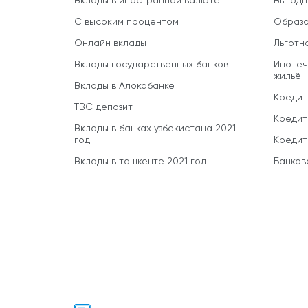
Вклады в иностранной валюте
Выгодн
С высоким процентом
Образо
Онлайн вклады
Льготн
Вклады государственных банков
Ипотеч
жильё
Вклады в Алокабанке
Кредит
TBC депозит
Кредит
Вклады в банках узбекистана 2021
год
Кредит
Вклады в ташкенте 2021 год
Банков