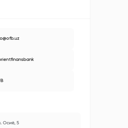
fo@ofb.uz
rientfinansbank
FB
. Осиё, 5