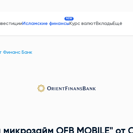
NEW
нвестиции
Исламские финансы
Курс валют
Вклады
Ещё
т Финанс Банк
 микрозайм OFB MOBILE"
от 