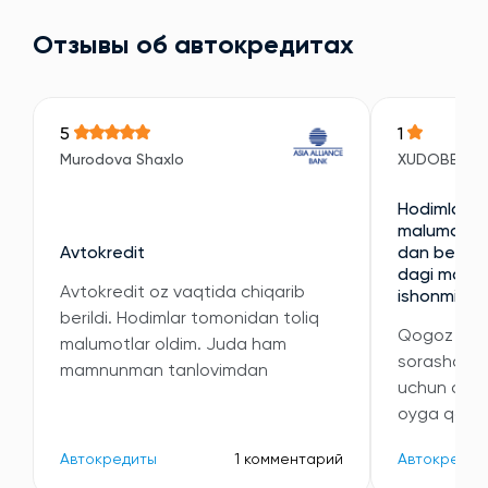
Отзывы об автокредитах
5
1
Murodova Shaxlo
XUDOBERDI
Hodimlari e
malumotni 
Avtokredit
dan berilan
dagi malumo
Avtokredit oz vaqtida chiqarib
ishonmidi
berildi. Hodimlar tomonidan toliq
Qogoz kori
malumotlar oldim. Juda ham
sorashdi v
mamnunman tanlovimdan
uchun oyli
oyga qatta
Автокредиты
1 комментарий
Автокредит