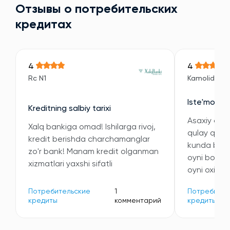
Отзывы о потребительских
кредитах
4
4
Rc N1
Kamoliddin
Iste'mol kre
Kreditning salbiy tarixi
Asaxiy orqal
Xalq bankiga omad! Ishilarga rivoj,
qulay qilini
kredit berishda charchamanglar
kunda bitdi
zo'r bank! Manam kredit olganman
oyni boshi
xizmatlari yaxshi sifatli
oyni oxiriga
Потребительские
1
Потребител
кредиты
комментарий
кредиты