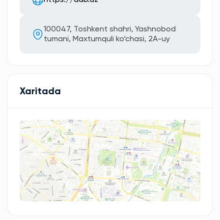
https://aab.uz
100047, Toshkent shahri, Yashnobod
tumani, Maxtumquli ko‘chasi, 2A-uy
Xaritada