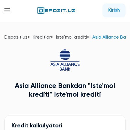
Kirish
Depozit.uz
Kreditlar
Iste'mol krediti
Asia Alliance Ban
Asia Alliance Bankdan
"Iste'mol
krediti"
Iste'mol krediti
Kredit kalkulyatori