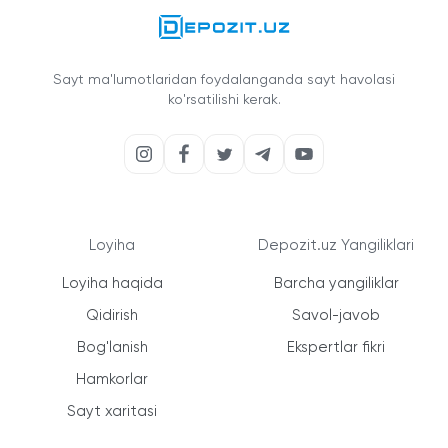
Sayt ma'lumotlaridan foydalanganda sayt havolasi
ko'rsatilishi kerak.
Loyiha
Depozit.uz Yangiliklari
Loyiha haqida
Barcha yangiliklar
Qidirish
Savol-javob
Bog'lanish
Ekspertlar fikri
Hamkorlar
Sayt xaritasi