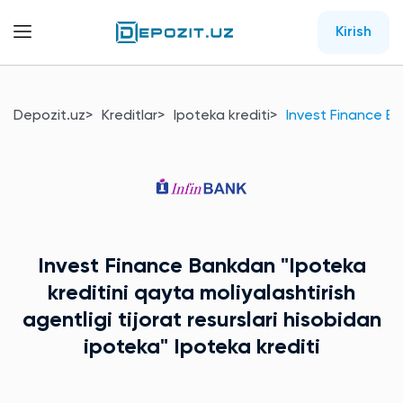
Kirish
Depozit.uz
Kreditlar
Ipoteka krediti
Invest Finance B
Invest Finance Bankdan
"Ipoteka
kreditini qayta moliyalashtirish
agentligi tijorat resurslari hisobidan
ipoteka"
Ipoteka krediti