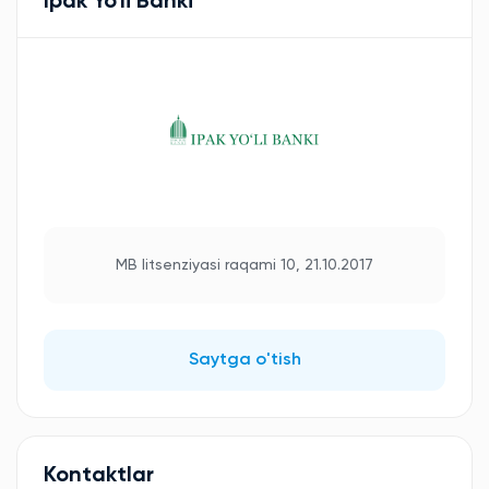
Ipak Yo'li Banki
MB litsenziyasi raqami 10, 21.10.2017
Saytga o'tish
Kontaktlar