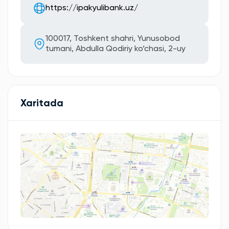
https://ipakyulibank.uz/
100017, Toshkent shahri, Yunusobod
tumani, Abdulla Qodiriy ko‘chasi, 2-uy
Xaritada