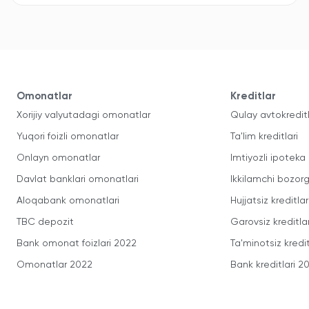
Omonatlar
Kreditlar
Xorijiy valyutadagi omonatlar
Qulay avtokredit
Yuqori foizli omonatlar
Ta'lim kreditlari
Onlayn omonatlar
Imtiyozli ipoteka
Davlat banklari omonatlari
Ikkilamchi bozorg
Aloqabank omonatlari
Hujjatsiz kreditlar
TBC depozit
Garovsiz kreditla
Bank omonat foizlari 2022
Ta'minotsiz kredit
Omonatlar 2022
Bank kreditlari 2