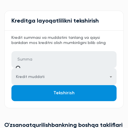
Kreditga layoqatlilikni tekshirish
Kredit summasi va muddatini tanlang va qaysi
bankdan mos kreditni olish mumkinligini bilib oling
Kredit muddati
Tekshirish
O'zsanoatqurilishbankning boshqa takliflari