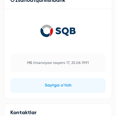
O'zsanoatqurilishbank
MB litsenziyasi raqami 17, 25.06.1991
Saytga o'tish
Kontaktlar