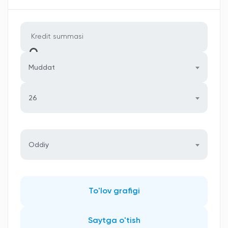
Muddat
26
Oddiy
To'lov grafigi
Saytga o'tish