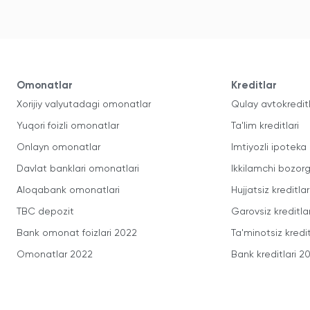
Omonatlar
Kreditlar
Xorijiy valyutadagi omonatlar
Qulay avtokredit
Yuqori foizli omonatlar
Ta'lim kreditlari
Onlayn omonatlar
Imtiyozli ipoteka
Davlat banklari omonatlari
Ikkilamchi bozorg
Aloqabank omonatlari
Hujjatsiz kreditlar
TBC depozit
Garovsiz kreditla
Bank omonat foizlari 2022
Ta'minotsiz kredit
Omonatlar 2022
Bank kreditlari 2