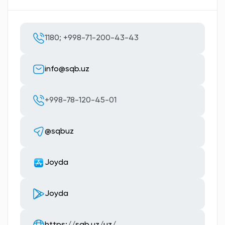
1180; +998-71-200-43-43
info@sqb.uz
+998-78-120-45-01
@sqbuz
Joyda
Joyda