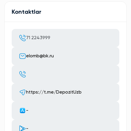
Kontaktlar
71 2243999
elomb@bk.ru
https://t.me/DepozitUzb
-
-