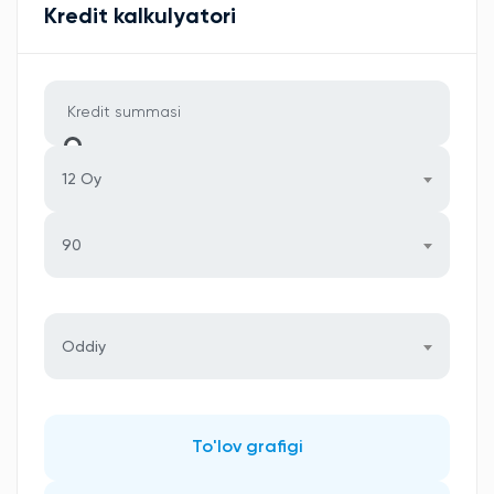
Kredit kalkulyatori
12 Oy
90
Oddiy
To'lov grafigi