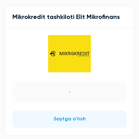
Mikrokredit tashkiloti Elit Mikrofinans
-
Saytga o'tish