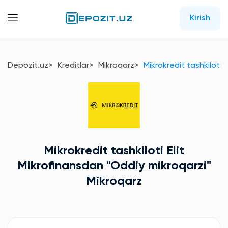
Kirish
Depozit.uz
Kreditlar
Mikroqarz
Mikrokredit tashkiloti E
Mikrokredit tashkiloti Elit
Mikrofinansdan
"Oddiy mikroqarzi"
Mikroqarz