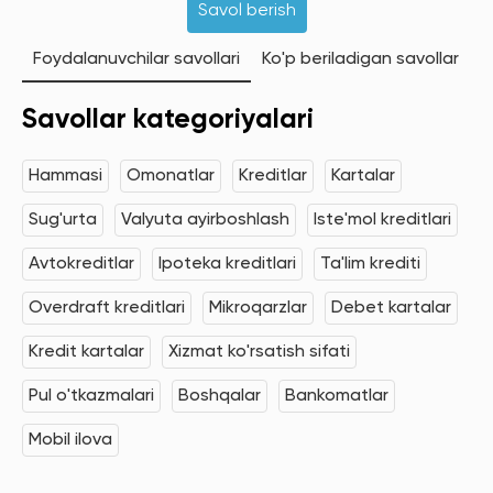
Savol berish
Foydalanuvchilar savollari
Ko'p beriladigan savollar
Savollar kategoriyalari
Hammasi
Omonatlar
Kreditlar
Kartalar
Sug'urta
Valyuta ayirboshlash
Iste'mol kreditlari
Avtokreditlar
Ipoteka kreditlari
Ta'lim krediti
Overdraft kreditlari
Mikroqarzlar
Debet kartalar
Kredit kartalar
Xizmat ko'rsatish sifati
Pul o'tkazmalari
Boshqalar
Bankomatlar
Mobil ilova