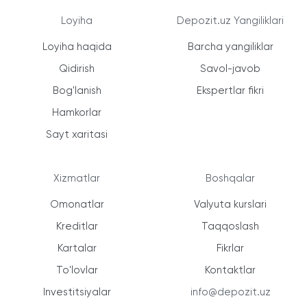
Loyiha
Depozit.uz Yangiliklari
Loyiha haqida
Barcha yangiliklar
Qidirish
Savol-javob
Bog'lanish
Ekspertlar fikri
Hamkorlar
Sayt xaritasi
Xizmatlar
Boshqalar
Omonatlar
Valyuta kurslari
Kreditlar
Taqqoslash
Kartalar
Fikrlar
To'lovlar
Kontaktlar
Investitsiyalar
info@depozit.uz