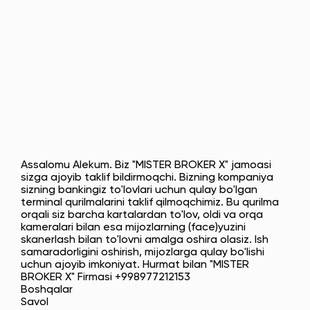
Assalomu Alekum. Biz "MISTER BROKER X" jamoasi
sizga ajoyib taklif bildirmoqchi. Bizning kompaniya
sizning bankingiz to'lovlari uchun qulay bo'lgan
terminal qurilmalarini taklif qilmoqchimiz. Bu qurilma
orqali siz barcha kartalardan to'lov, oldi va orqa
kameralari bilan esa mijozlarning (face)yuzini
skanerlash bilan to'lovni amalga oshira olasiz. Ish
samaradorligini oshirish, mijozlarga qulay bo'lishi
uchun ajoyib imkoniyat. Hurmat bilan "MISTER
BROKER X" Firmasi +998977212153
Boshqalar
Savol