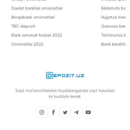
Davlat banklari omonatlari
Ikkilamchi bozo
Aloqabank omonatlari
Hujjatsiz kredit
TBC depozit
Garovsiz kredit
Bank omonat foizlari 2022
Ta'minotsiz kre
Omonatlar 2022
Bank kreditlari
Sayt ma'lumotlaridan foydalanganda sayt havolasi
ko'rsatilishi kerak.