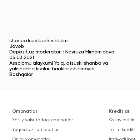
shanba kuni bank ishlidimi
Javob
Depozit.uz moderatori : Navruza Mirhamidova
05.03.2021
Assalomu alaykum! Yo'q, afsuski shanba va
yakshanba kunlari banklar ishlamaydi.
Boshqalar
Omonatlar
Kreditlar
Xorijiy valyutadagi omonatlar
Qulay avtokred
Yuqori foizli omonatlar
Ta'lim kreditlari
Onlayn omonatlar
Imtiyozli ipote