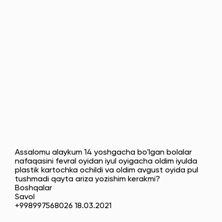
Assalomu alaykum 14 yoshgacha bo'lgan bolalar
nafaqasini fevral oyidan iyul oyigacha oldim iyulda
plastik kartochka ochildi va oldim avgust oyida pul
tushmadi qayta ariza yozishim kerakmi?
Boshqalar
Savol
+998997568026 18.03.2021