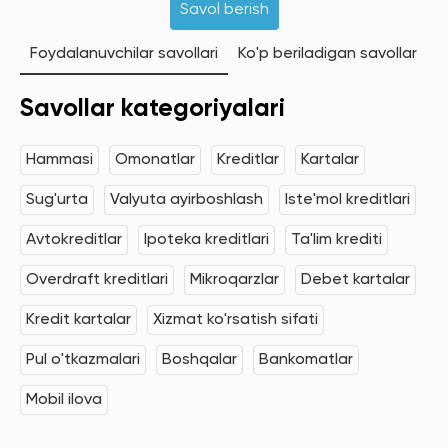
Savol berish
Foydalanuvchilar savollari
Ko'p beriladigan savollar
Savollar kategoriyalari
Hammasi
Omonatlar
Kreditlar
Kartalar
Sug'urta
Valyuta ayirboshlash
Iste'mol kreditlari
Avtokreditlar
Ipoteka kreditlari
Ta'lim krediti
Overdraft kreditlari
Mikroqarzlar
Debet kartalar
Kredit kartalar
Xizmat ko'rsatish sifati
Pul o'tkazmalari
Boshqalar
Bankomatlar
Mobil ilova