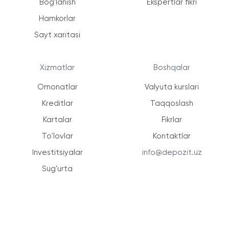
Bog'lanish
Ekspertlar fikri
Hamkorlar
Sayt xaritasi
Xizmatlar
Boshqalar
Omonatlar
Valyuta kurslari
Kreditlar
Taqqoslash
Kartalar
Fikrlar
To'lovlar
Kontaktlar
Investitsiyalar
info@depozit.uz
Sug'urta