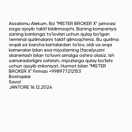
Assalomu Alekum. Biz "MISTER BROKER X" jamoasi
sizga ajoyib taklif bildirmoqchi. Bizning kompaniya
sizning bankingiz to'lovlari uchun qulay bo'lgan
terminal qurilmalarini taklif qilmoqchimiz. Bu qurilma
orqali siz barcha kartalardan to'lov, oldi va orqa
kameralari bilan esa mijozlarning (face)yuzini
skanerlash bilan to'lovni amalga oshira olasiz. Ish
samaradorligini oshirish, mijozlarga qulay bo'lishi
uchun ajoyib imkoniyat. Hurmat bilan "MISTER
BROKER X" Firmasi +998977212153
Boshqalar
Savol
JANTORE 16.12.2024