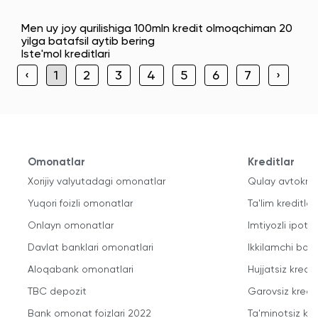
Men uy joy qurilishiga 100mln kredit olmoqchiman 20
yilga batafsil aytib bering
Iste'mol kreditlari
‹
1
2
3
4
5
6
7
›
Omonatlar
Kreditlar
Xorijiy valyutadagi omonatlar
Qulay avtokred
Yuqori foizli omonatlar
Ta'lim kreditlari
Onlayn omonatlar
Imtiyozli ipote
Davlat banklari omonatlari
Ikkilamchi bozo
Aloqabank omonatlari
Hujjatsiz kredit
TBC depozit
Garovsiz kredit
Bank omonat foizlari 2022
Ta'minotsiz kre