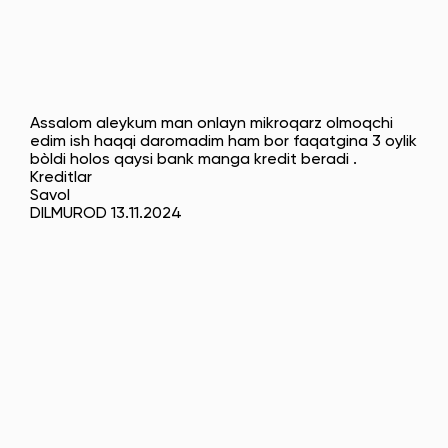
Assalom aleykum man onlayn mikroqarz olmoqchi
edim ish haqqi daromadim ham bor faqatgina 3 oylik
bòldi holos qaysi bank manga kredit beradi .
Kreditlar
Savol
DILMUROD 13.11.2024