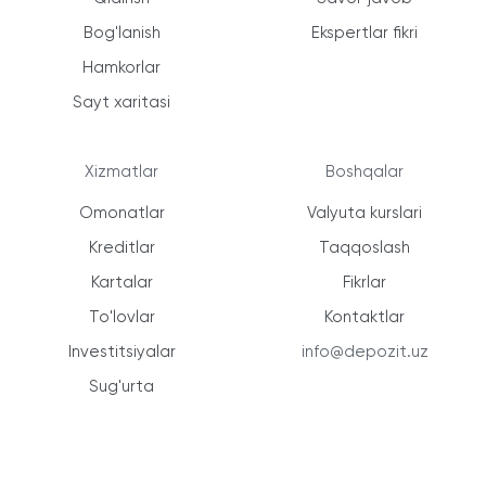
Bog'lanish
Ekspertlar fikri
Hamkorlar
Sayt xaritasi
Xizmatlar
Boshqalar
Omonatlar
Valyuta kurslari
Kreditlar
Taqqoslash
Kartalar
Fikrlar
To'lovlar
Kontaktlar
Investitsiyalar
info@depozit.uz
Sug'urta