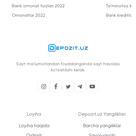
Bank omonat foizlari 2022
Ta'minotsiz kre
Omonatlar 2022
Bank kreditlari
Sayt ma'lumotlaridan foydalanganda sayt havolasi
ko'rsatilishi kerak.
Loyiha
Depozit.uz Yangiliklari
Loyiha haqida
Barcha yangiliklar
Qidirish
Savol-javob