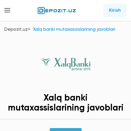
Kirish
Depozit.uz
Xalq banki mutaxassislarining javoblari
Xalq banki
mutaxassislarining javoblari