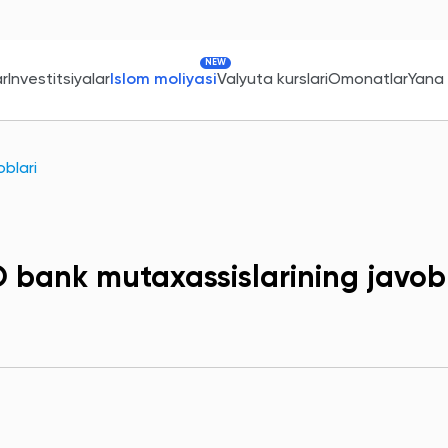
NEW
ar
Investitsiyalar
Islom moliyasi
Valyuta kurslari
Omonatlar
Yana
blari
 bank mutaxassislarining javobl