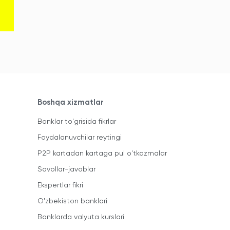
Boshqa xizmatlar
Banklar to'grisida fikrlar
Foydalanuvchilar reytingi
P2P kartadan kartaga pul o'tkazmalar
Savollar-javoblar
Ekspertlar fikri
O'zbekiston banklari
Banklarda valyuta kurslari