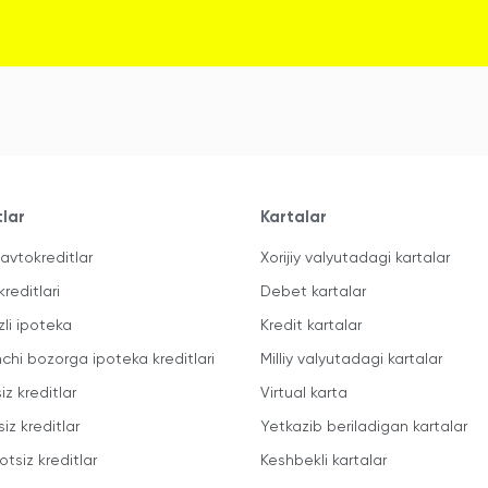
tlar
Kartalar
avtokreditlar
Xorijiy valyutadagi kartalar
kreditlari
Debet kartalar
zli ipoteka
Kredit kartalar
mchi bozorga ipoteka kreditlari
Milliy valyutadagi kartalar
iz kreditlar
Virtual karta
iz kreditlar
Yetkazib beriladigan kartalar
otsiz kreditlar
Keshbekli kartalar