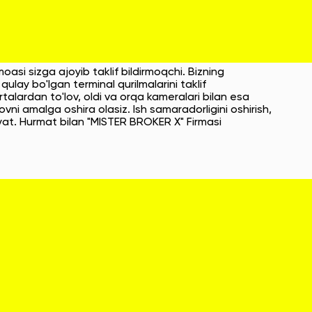
si sizga ajoyib taklif bildirmoqchi. Bizning
ulay bo'lgan terminal qurilmalarini taklif
rtalardan to'lov, oldi va orqa kameralari bilan esa
lovni amalga oshira olasiz. Ish samaradorligini oshirish,
iyat. Hurmat bilan "MISTER BROKER X" Firmasi