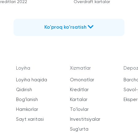
reditlari 2022
Overdraft kartalar
Ko'proq ko'rsatish
Loyiha
Xizmatlar
Depozi
Loyiha haqida
Omonatlar
Barcha
Qidirish
Kreditlar
Savol
Bog'lanish
Kartalar
Ekspert
Hamkorlar
To'lovlar
Sayt xaritasi
Investitsiyalar
Sug'urta