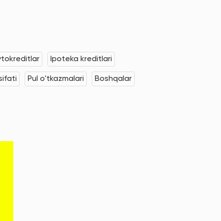
tokreditlar
Ipoteka kreditlari
ifati
Pul o'tkazmalari
Boshqalar