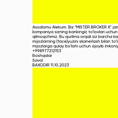
Assalomu Alekum. Biz "MISTER BROKER X" jamoa
kompaniya sizning bankingiz to'lovlari uchun q
qilmoqchimiz. Bu qurilma orqali siz barcha ka
mijozlarning (face)yuzini skanerlash bilan to'
mijozlarga qulay bo'lishi uchun ajoyib imkon
+998977212153
Boshqalar
Savol
BAXODIR 11.10.2023