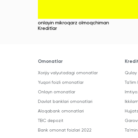
onlayin mikroqarz olmoqchiman
Kreditlar
Omonatlar
Kredi
Xorijiy valyutadagi omonatlar
Qulay 
Yuqori foizli omonatlar
Ta'lim 
Onlayn omonatlar
Imtiyo
Davlat banklari omonatlari
Ikkila
Aloqabank omonatlari
Hujjats
TBC depozit
Garovs
Bank omonat foizlari 2022
Ta'min