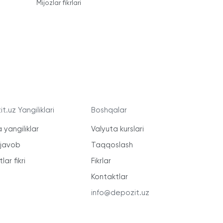
Mijozlar fikrlari
t.uz Yangiliklari
Boshqalar
 yangiliklar
Valyuta kurslari
-javob
Taqqoslash
lar fikri
Fikrlar
Kontaktlar
info@depozit.uz