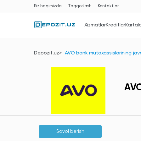
Biz haqimizda
Taqqoslash
Kontaktlar
Xizmatlar
Kreditlar
Kartal
Depozit.uz
AVO bank mutaxassislarining javo
AVO
Savol berish