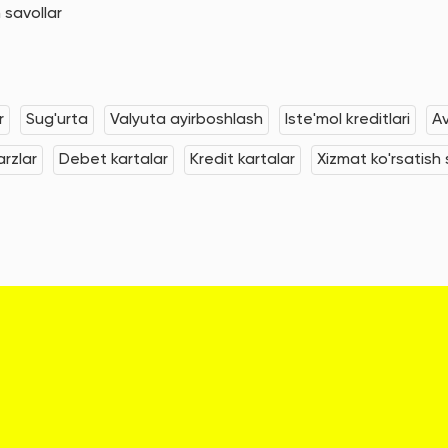
 savollar
r
Sug'urta
Valyuta ayirboshlash
Iste'mol kreditlari
Av
rzlar
Debet kartalar
Kredit kartalar
Xizmat ko'rsatish s