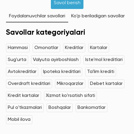
Savol berish
Foydalanuvchilar savollari
Ko'p beriladigan savollar
Savollar kategoriyalari
Hammasi
Omonatlar
Kreditlar
Kartalar
Sug'urta
Valyuta ayirboshlash
Iste'mol kreditlari
Avtokreditlar
Ipoteka kreditlari
Ta'lim krediti
Overdraft kreditlari
Mikroqarzlar
Debet kartalar
Kredit kartalar
Xizmat ko'rsatish sifati
Pul o'tkazmalari
Boshqalar
Bankomatlar
Mobil ilova