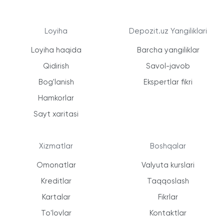
Loyiha
Depozit.uz Yangiliklari
Loyiha haqida
Barcha yangiliklar
Qidirish
Savol-javob
Bog'lanish
Ekspertlar fikri
Hamkorlar
Sayt xaritasi
Xizmatlar
Boshqalar
Omonatlar
Valyuta kurslari
Kreditlar
Taqqoslash
Kartalar
Fikrlar
To'lovlar
Kontaktlar