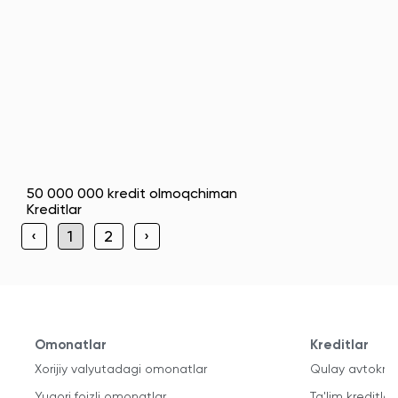
50 000 000 kredit olmoqchiman
Kreditlar
‹
1
2
›
Omonatlar
Kreditlar
Xorijiy valyutadagi omonatlar
Qulay avtokred
Yuqori foizli omonatlar
Ta'lim kreditlari