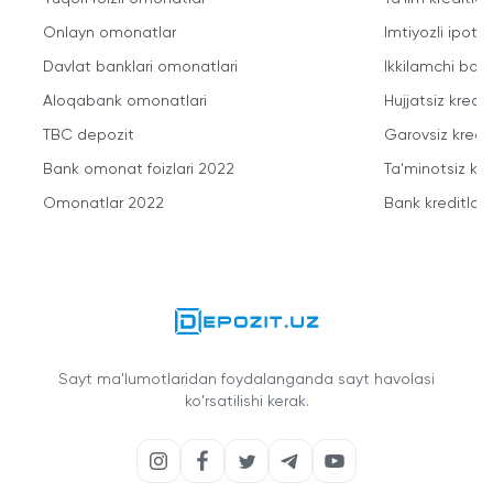
Onlayn omonatlar
Imtiyozli ipote
Davlat banklari omonatlari
Ikkilamchi bozo
Aloqabank omonatlari
Hujjatsiz kredit
TBC depozit
Garovsiz kredit
Bank omonat foizlari 2022
Ta'minotsiz kre
Omonatlar 2022
Bank kreditlari
Sayt ma'lumotlaridan foydalanganda sayt havolasi
ko'rsatilishi kerak.