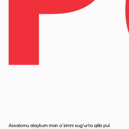
Assalomu alaykum man oʻzimni sugʻurta qilib pul