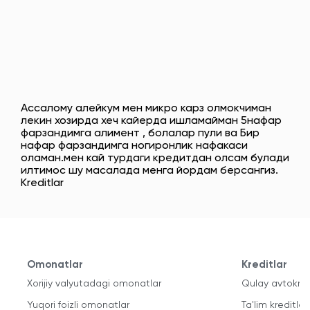
Ассалому алейкум мен микро карз олмокчиман
лекин хозирда хеч кайерда ишламайман 5нафар
фарзандимга алимент , болалар пули ва Бир
нафар фарзандимга ногиронлик нафакаси
оламан.мен кай турдаги кредитдан олсам булади
илтимос шу масалада менга йордам берсангиз.
Kreditlar
Omonatlar
Kreditlar
Xorijiy valyutadagi omonatlar
Qulay avtokred
Yuqori foizli omonatlar
Ta'lim kreditlari