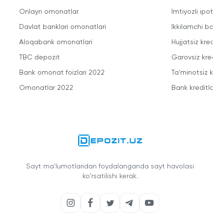
Onlayn omonatlar
Imtiyozli ipote
Davlat banklari omonatlari
Ikkilamchi bozo
Aloqabank omonatlari
Hujjatsiz kredit
TBC depozit
Garovsiz kredit
Bank omonat foizlari 2022
Ta'minotsiz kre
Omonatlar 2022
Bank kreditlari
Sayt ma'lumotlaridan foydalanganda sayt havolasi
ko'rsatilishi kerak.