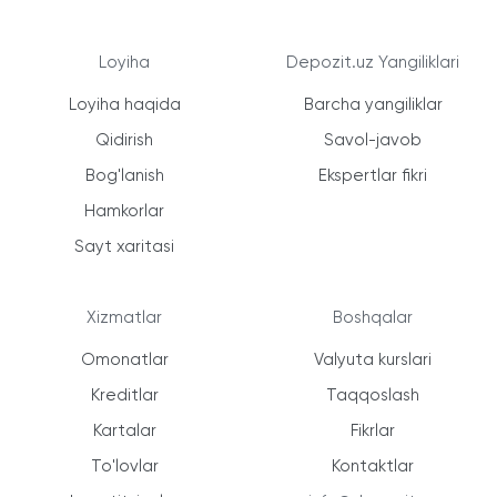
Loyiha
Depozit.uz Yangiliklari
Loyiha haqida
Barcha yangiliklar
Qidirish
Savol-javob
Bog'lanish
Ekspertlar fikri
Hamkorlar
Sayt xaritasi
Xizmatlar
Boshqalar
Omonatlar
Valyuta kurslari
Kreditlar
Taqqoslash
Kartalar
Fikrlar
To'lovlar
Kontaktlar