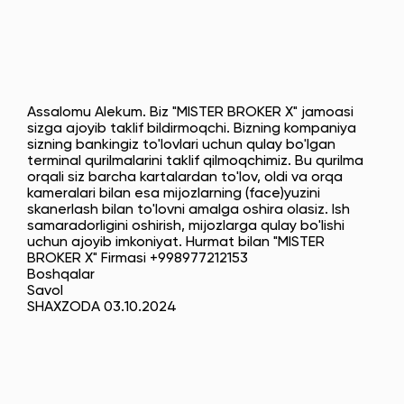
Assalomu Alekum. Biz "MISTER BROKER X" jamoasi
sizga ajoyib taklif bildirmoqchi. Bizning kompaniya
sizning bankingiz to'lovlari uchun qulay bo'lgan
terminal qurilmalarini taklif qilmoqchimiz. Bu qurilma
orqali siz barcha kartalardan to'lov, oldi va orqa
kameralari bilan esa mijozlarning (face)yuzini
skanerlash bilan to'lovni amalga oshira olasiz. Ish
samaradorligini oshirish, mijozlarga qulay bo'lishi
uchun ajoyib imkoniyat. Hurmat bilan "MISTER
BROKER X" Firmasi +998977212153
Boshqalar
Savol
SHAXZODA 03.10.2024