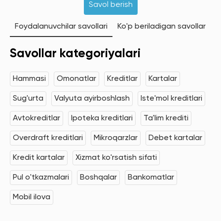
Savol berish
Foydalanuvchilar savollari
Ko'p beriladigan savollar
Savollar kategoriyalari
Hammasi
Omonatlar
Kreditlar
Kartalar
Sug'urta
Valyuta ayirboshlash
Iste'mol kreditlari
Avtokreditlar
Ipoteka kreditlari
Ta'lim krediti
Overdraft kreditlari
Mikroqarzlar
Debet kartalar
Kredit kartalar
Xizmat ko'rsatish sifati
Pul o'tkazmalari
Boshqalar
Bankomatlar
Mobil ilova