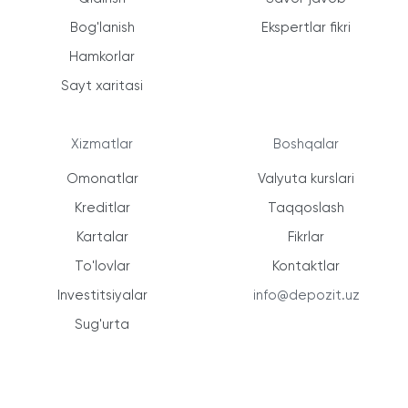
Bog'lanish
Ekspertlar fikri
Hamkorlar
Sayt xaritasi
Xizmatlar
Boshqalar
Omonatlar
Valyuta kurslari
Kreditlar
Taqqoslash
Kartalar
Fikrlar
To'lovlar
Kontaktlar
Investitsiyalar
info@depozit.uz
Sug'urta