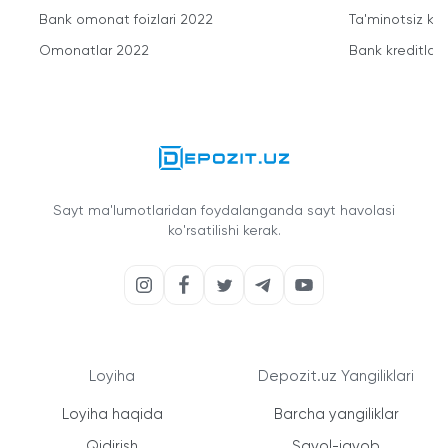
Bank omonat foizlari 2022
Ta'minotsiz kre
Omonatlar 2022
Bank kreditlari
Sayt ma'lumotlaridan foydalanganda sayt havolasi
ko'rsatilishi kerak.
Loyiha
Depozit.uz Yangiliklari
Loyiha haqida
Barcha yangiliklar
Qidirish
Savol-javob