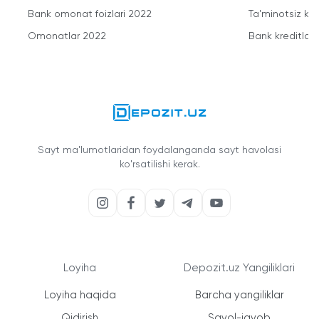
Bank omonat foizlari 2022
Ta'minotsiz kre
Omonatlar 2022
Bank kreditlari
Sayt ma'lumotlaridan foydalanganda sayt havolasi
ko'rsatilishi kerak.
Loyiha
Depozit.uz Yangiliklari
Loyiha haqida
Barcha yangiliklar
Qidirish
Savol-javob