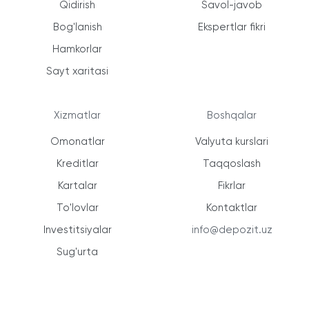
Qidirish
Savol-javob
Bog'lanish
Ekspertlar fikri
Hamkorlar
Sayt xaritasi
Xizmatlar
Boshqalar
Omonatlar
Valyuta kurslari
Kreditlar
Taqqoslash
Kartalar
Fikrlar
To'lovlar
Kontaktlar
Investitsiyalar
info@depozit.uz
Sug'urta