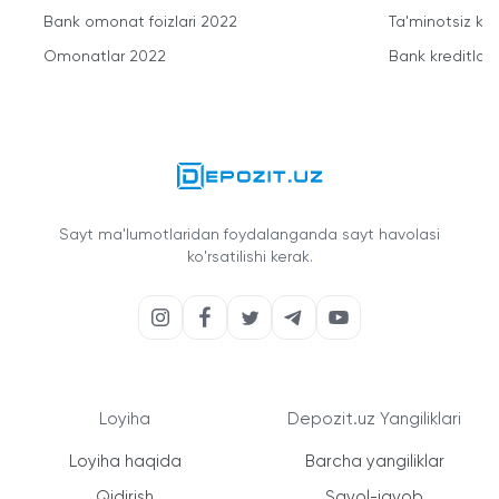
Bank omonat foizlari 2022
Ta'minotsiz kre
Omonatlar 2022
Bank kreditlari
Sayt ma'lumotlaridan foydalanganda sayt havolasi
ko'rsatilishi kerak.
Loyiha
Depozit.uz Yangiliklari
Loyiha haqida
Barcha yangiliklar
Qidirish
Savol-javob