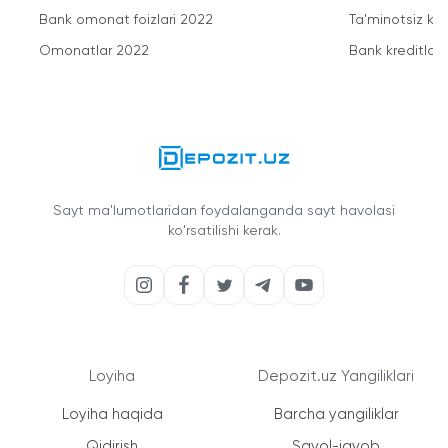
Bank omonat foizlari 2022
Ta'minotsiz kre
Omonatlar 2022
Bank kreditlari
Sayt ma'lumotlaridan foydalanganda sayt havolasi
ko'rsatilishi kerak.
Loyiha
Depozit.uz Yangiliklari
Loyiha haqida
Barcha yangiliklar
Qidirish
Savol-javob