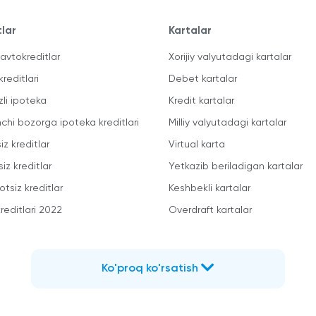
tlar
Kartalar
avtokreditlar
Xorijiy valyutadagi kartalar
kreditlari
Debet kartalar
zli ipoteka
Kredit kartalar
mchi bozorga ipoteka kreditlari
Milliy valyutadagi kartalar
iz kreditlar
Virtual karta
iz kreditlar
Yetkazib beriladigan kartalar
otsiz kreditlar
Keshbekli kartalar
reditlari 2022
Overdraft kartalar
Ko'proq ko'rsatish