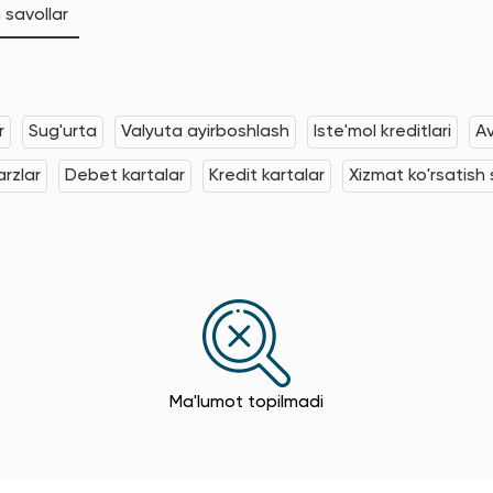
 savollar
r
Sug'urta
Valyuta ayirboshlash
Iste'mol kreditlari
Av
rzlar
Debet kartalar
Kredit kartalar
Xizmat ko'rsatish s
Ma'lumot topilmadi