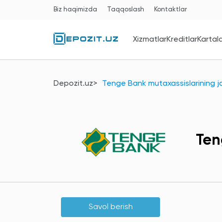
Biz haqimizda
Taqqoslash
Kontaktlar
Xizmatlar
Kreditlar
Kartal
Depozit.uz
Tenge Bank mutaxassislarining j
Ten
Savol berish