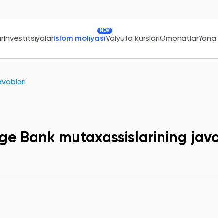
NEW
ar
Investitsiyalar
Islom moliyasi
Valyuta kurslari
Omonatlar
Yana
avoblari
ge Bank mutaxassislarining javo