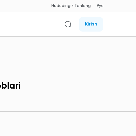
Hududingiz:
Tanlang
Рус
Kirish
blari