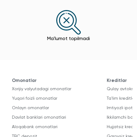
Ma'lumot topilmadi
Omonatlar
Kreditlar
Xorijiy valyutadagi omonatlar
Qulay avtokred
Yuqori foizli omonatlar
Ta'lim kreditlari
Onlayn omonatlar
Imtiyozli ipote
Davlat banklari omonatlari
Ikkilamchi bozo
Aloqabank omonatlari
Hujjatsiz kredit
TBC depozit
Garovsiz kredit