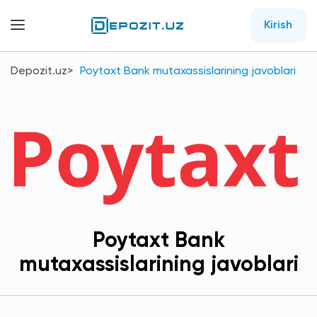
Kirish
Depozit.uz
Poytaxt Bank mutaxassislarining javoblari
Poytaxt Bank
mutaxassislarining javoblari