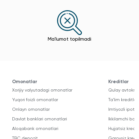
Ma'lumot topilmadi
Omonatlar
Kreditlar
Xorijiy valyutadagi omonatlar
Qulay avtokred
Yuqori foizli omonatlar
Ta'lim kreditlari
Onlayn omonatlar
Imtiyozli ipote
Davlat banklari omonatlari
Ikkilamchi bozo
Aloqabank omonatlari
Hujjatsiz kredit
TBC depozit
Garovsiz kredit