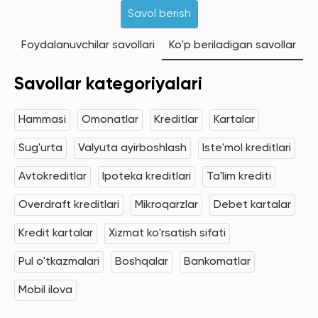
Savol berish
Foydalanuvchilar savollari
Ko'p beriladigan savollar
Savollar kategoriyalari
Hammasi
Omonatlar
Kreditlar
Kartalar
Sug'urta
Valyuta ayirboshlash
Iste'mol kreditlari
Avtokreditlar
Ipoteka kreditlari
Ta'lim krediti
Overdraft kreditlari
Mikroqarzlar
Debet kartalar
Kredit kartalar
Xizmat ko'rsatish sifati
Pul o'tkazmalari
Boshqalar
Bankomatlar
Mobil ilova