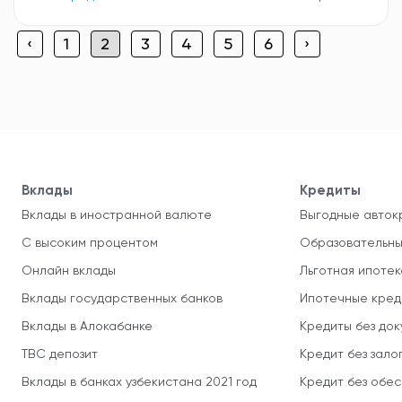
‹
1
2
3
4
5
6
›
Вклады
Кредиты
Вклады в иностранной валюте
Выгодные авток
С высоким процентом
Образовательны
Онлайн вклады
Льготная ипотек
Вклады государственных банков
Ипотечные кред
Вклады в Алокабанке
Кредиты без до
TBC депозит
Кредит без зало
Вклады в банках узбекистана 2021 год
Кредит без обе