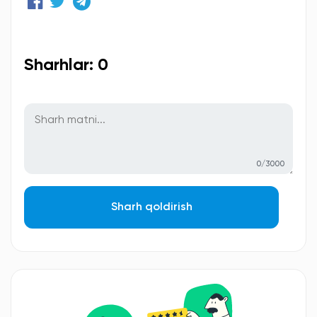
Sharhlar: 0
0/3000
Sharh qoldirish