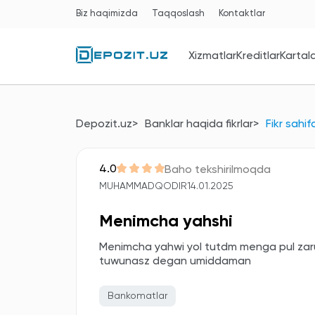
Biz haqimizda
Taqqoslash
Kontaktlar
Xizmatlar
Kreditlar
Kartal
Depozit.uz
Banklar haqida fikrlar
Fikr sahif
4.0
Baho tekshirilmoqda
MUHAMMADQODIR
14.01.2025
Menimcha yahshi
Menimcha yahwi yol tutdm menga pul zarur
tuwunasz degan umiddaman
Bankomatlar