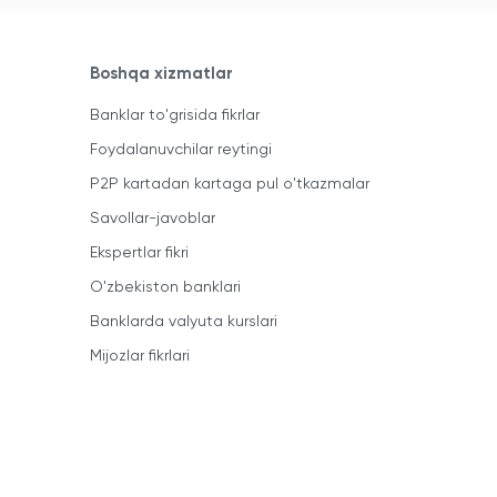
Boshqa xizmatlar
Banklar to'grisida fikrlar
Foydalanuvchilar reytingi
P2P kartadan kartaga pul o'tkazmalar
Savollar-javoblar
Ekspertlar fikri
O'zbekiston banklari
Banklarda valyuta kurslari
Mijozlar fikrlari