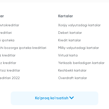
lar
Kartalar
vtokreditlar
Xorijiy valyutadagi kartalar
reditlari
Debet kartalar
li ipoteka
Kredit kartalar
chi bozorga ipoteka kreditlari
Milliy valyutadagi kartalar
z kreditlar
Virtual karta
z kreditlar
Yetkazib beriladigan kartalar
siz kreditlar
Keshbekli kartalar
editlari 2022
Overdraft kartalar
Ko'proq ko'rsatish