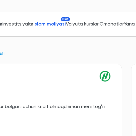
NEW
ar
Investitsiyalar
Islom moliyasi
Valyuta kurslari
Omonatlar
Yana
asi
 bolgani uchun kridit olmoqchiman meni togʻri