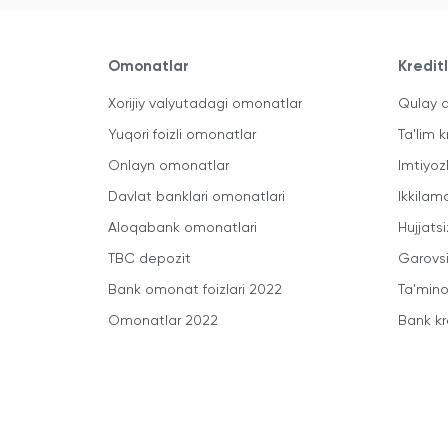
Omonatlar
Kredit
Xorijiy valyutadagi omonatlar
Qulay a
Yuqori foizli omonatlar
Ta'lim k
Onlayn omonatlar
Imtiyoz
Davlat banklari omonatlari
Ikkilam
Aloqabank omonatlari
Hujjatsi
TBC depozit
Garovsi
Bank omonat foizlari 2022
Ta'minot
Omonatlar 2022
Bank kr