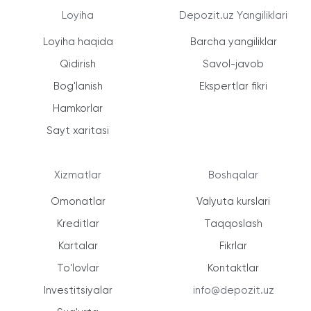
Loyiha
Depozit.uz Yangiliklari
Loyiha haqida
Barcha yangiliklar
Qidirish
Savol-javob
Bog'lanish
Ekspertlar fikri
Hamkorlar
Sayt xaritasi
Xizmatlar
Boshqalar
Omonatlar
Valyuta kurslari
Kreditlar
Taqqoslash
Kartalar
Fikrlar
To'lovlar
Kontaktlar
Investitsiyalar
info@depozit.uz