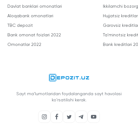
Davlat banklari omonatlari
Ikkilamchi bozorg
Aloqabank omonatlari
Hujjatsiz kreditlar
TBC depozit
Garovsiz kreditla
Bank omonat foizlari 2022
Ta'minotsiz kredit
Omonatlar 2022
Bank kreditlari 2
Sayt ma'lumotlaridan foydalanganda sayt havolasi
ko'rsatilishi kerak.