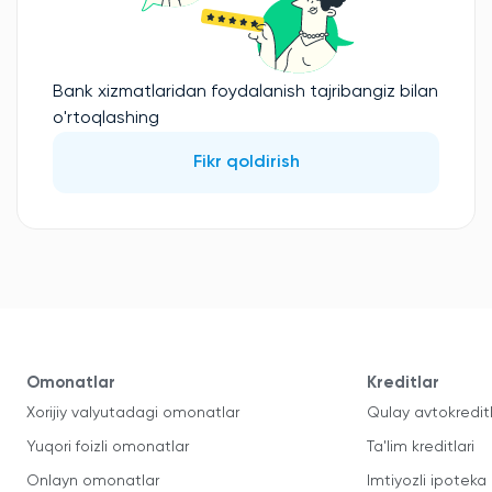
Bank xizmatlaridan foydalanish tajribangiz bilan
o'rtoqlashing
Fikr qoldirish
Omonatlar
Kreditlar
Xorijiy valyutadagi omonatlar
Qulay avtokredit
Yuqori foizli omonatlar
Ta'lim kreditlari
Onlayn omonatlar
Imtiyozli ipoteka