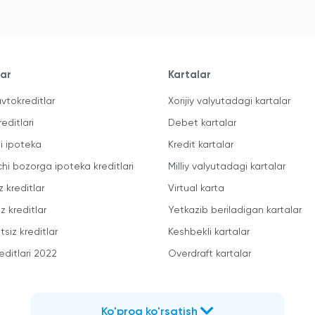
lar
Kartalar
vtokreditlar
Xorijiy valyutadagi kartalar
reditlari
Debet kartalar
li ipoteka
Kredit kartalar
chi bozorga ipoteka kreditlari
Milliy valyutadagi kartalar
z kreditlar
Virtual karta
z kreditlar
Yetkazib beriladigan kartalar
siz kreditlar
Keshbekli kartalar
editlari 2022
Overdraft kartalar
Ko'proq ko'rsatish