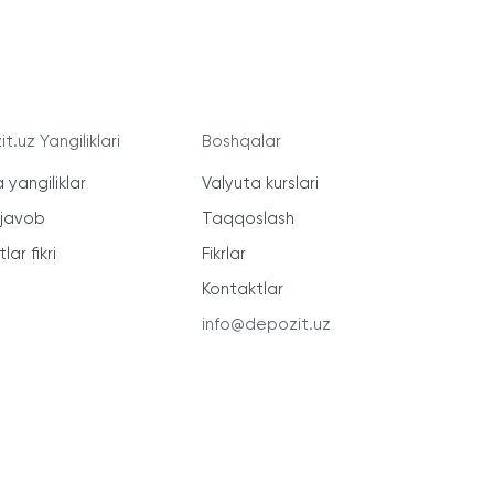
t.uz Yangiliklari
Boshqalar
 yangiliklar
Valyuta kurslari
-javob
Taqqoslash
lar fikri
Fikrlar
Kontaktlar
info@depozit.uz