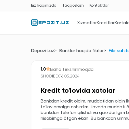
Biz haqimizda
Taqqoslash
Kontaktlar
Xizmatlar
Kreditlar
Kartal
Depozit.uz
Banklar haqida fikrlar
Fikr sahif
1.0
Baho tekshirilmoqda
SHODIBEK
16.05.2024
Kredit to'lovida xatolar
Bankdan kredit oldim, muddatidan oldin il
to'lov amalga oshirdim, ilovada muddati õ
bankdan telefon qilishdi va qarzdorligim b
hisobimga õtgan ekan. Bu bankdan ummu