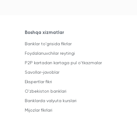
Boshqa xizmatlar
Banklar to'grisida fikrlar
Foydalanuvchilar reytingi
P2P kartadan kartaga pul o'tkazmalar
Savollar-javoblar
Ekspertlar fikri
O'zbekiston banklari
Banklarda valyuta kurslari
Mijozlar fikrlari