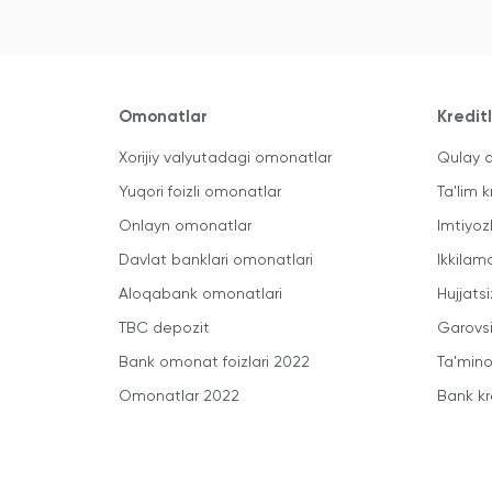
Omonatlar
Kredit
Xorijiy valyutadagi omonatlar
Qulay a
Yuqori foizli omonatlar
Ta'lim k
Onlayn omonatlar
Imtiyoz
Davlat banklari omonatlari
Ikkilam
Aloqabank omonatlari
Hujjatsi
TBC depozit
Garovsi
Bank omonat foizlari 2022
Ta'minot
Omonatlar 2022
Bank kr