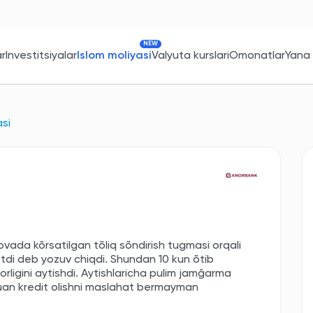
NEW
ar
Investitsiyalar
Islom moliyasi
Valyuta kurslari
Omonatlar
Yana
asi
ovada kõrsatilgan tõliq sõndirish tugmasi orqali
tdi deb yozuv chiqdi. Shundan 10 kun õtib
orligini aytishdi. Aytishlaricha pulim jamĝarma
an kredit olishni maslahat bermayman