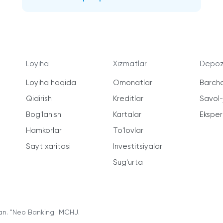
Loyiha
Xizmatlar
Depozi
Loyiha haqida
Omonatlar
Barcha
Qidirish
Kreditlar
Savol
Bog'lanish
Kartalar
Ekspert
Hamkorlar
To'lovlar
Sayt xaritasi
Investitsiyalar
Sug'urta
an. "Neo Banking" MCHJ.