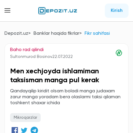
Kirish
Depozit.uz
Banklar haqida fikrlar
Fikr sahifasi
Baho rad qilindi
Sultonmurod Bosinov
22.07.2022
Men xechjoyda ishlamiman
taksisman manga pul kerak
Qandayqilip kiridit olsam boladi manga judaxam
zarur manga yoradam bera olaslarmi taksi qilaman
toshkent shaxar ichida
Mikroqarzlar