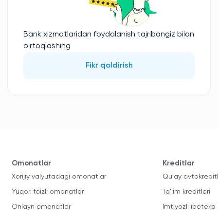
Bank xizmatlaridan foydalanish tajribangiz bilan
o'rtoqlashing
Fikr qoldirish
Omonatlar
Kreditlar
Xorijiy valyutadagi omonatlar
Qulay avtokredit
Yuqori foizli omonatlar
Ta'lim kreditlari
Onlayn omonatlar
Imtiyozli ipoteka