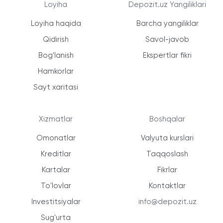
Loyiha
Depozit.uz Yangiliklari
Loyiha haqida
Barcha yangiliklar
Qidirish
Savol-javob
Bog'lanish
Ekspertlar fikri
Hamkorlar
Sayt xaritasi
Xizmatlar
Boshqalar
Omonatlar
Valyuta kurslari
Kreditlar
Taqqoslash
Kartalar
Fikrlar
To'lovlar
Kontaktlar
Investitsiyalar
info@depozit.uz
Sug'urta