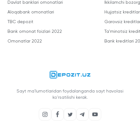
Davlat banklari omonatlari
Ikkilamchi bozorg
Aloqabank omonatlari
Hujjatsiz kreditlar
TBC depozit
Garovsiz kreditla
Bank omonat foizlari 2022
Ta'minotsiz kredit
Omonatlar 2022
Bank kreditlari 2
Sayt ma'lumotlaridan foydalanganda sayt havolasi
ko'rsatilishi kerak.