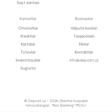
Sayt xaritasi
Xizmatlar
Boshqalar
Omonatlar
Valyuta kurslari
Kreditlar
Taqqoslash
Kartalar
Fikrlar
To'lovlar
Kontaktlar
Investitsiyalar
info@depozit.uz
Sug'urta
© Depozit.uz - 2026 | Barcha huquqlar
himoyalangan. "Neo Banking" MCHJ.