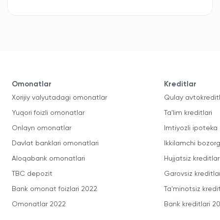
Omonatlar
Kreditlar
Xorijiy valyutadagi omonatlar
Qulay avtokredit
Yuqori foizli omonatlar
Ta'lim kreditlari
Onlayn omonatlar
Imtiyozli ipoteka
Davlat banklari omonatlari
Ikkilamchi bozorg
Aloqabank omonatlari
Hujjatsiz kreditlar
TBC depozit
Garovsiz kreditla
Bank omonat foizlari 2022
Ta'minotsiz kredit
Omonatlar 2022
Bank kreditlari 2