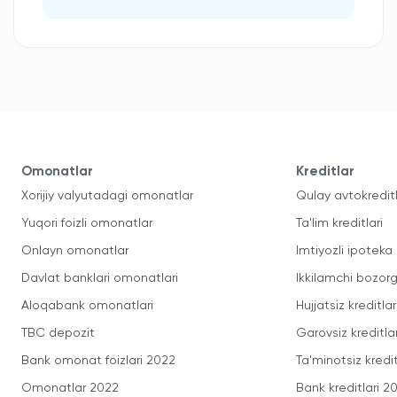
Omonatlar
Kreditlar
Xorijiy valyutadagi omonatlar
Qulay avtokredit
Yuqori foizli omonatlar
Ta'lim kreditlari
Onlayn omonatlar
Imtiyozli ipoteka
Davlat banklari omonatlari
Ikkilamchi bozorg
Aloqabank omonatlari
Hujjatsiz kreditlar
TBC depozit
Garovsiz kreditla
Bank omonat foizlari 2022
Ta'minotsiz kredit
Omonatlar 2022
Bank kreditlari 2