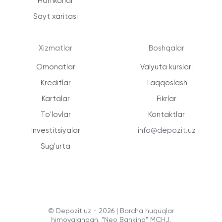
Hamkorlar
Sayt xaritasi
Xizmatlar
Boshqalar
Omonatlar
Valyuta kurslari
Kreditlar
Taqqoslash
Kartalar
Fikrlar
To'lovlar
Kontaktlar
Investitsiyalar
info@depozit.uz
Sug'urta
© Depozit.uz - 2026 | Barcha huquqlar
himoyalangan. "Neo Banking" MCHJ.