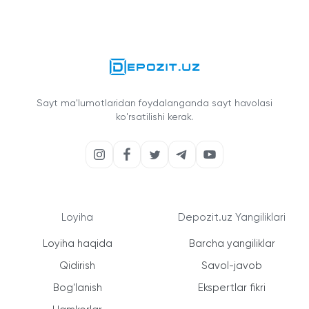
Sayt ma'lumotlaridan foydalanganda sayt havolasi
ko'rsatilishi kerak.
Loyiha
Depozit.uz Yangiliklari
Loyiha haqida
Barcha yangiliklar
Qidirish
Savol-javob
Bog'lanish
Ekspertlar fikri