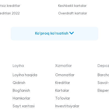
siz kreditlar
Keshbekli kartalar
editlari 2022
Overdraft kartalar
Ko'proq ko'rsatish
Loyiha
Xizmatlar
Depozi
Loyiha haqida
Omonatlar
Barcha
Qidirish
Kreditlar
Savol
Bog'lanish
Kartalar
Ekspert
Hamkorlar
To'lovlar
Sayt xaritasi
Investitsiyalar