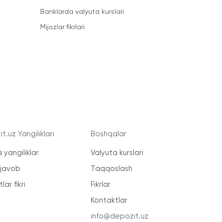
Banklarda valyuta kurslari
Mijozlar fikrlari
t.uz Yangiliklari
Boshqalar
 yangiliklar
Valyuta kurslari
-javob
Taqqoslash
lar fikri
Fikrlar
Kontaktlar
info@depozit.uz