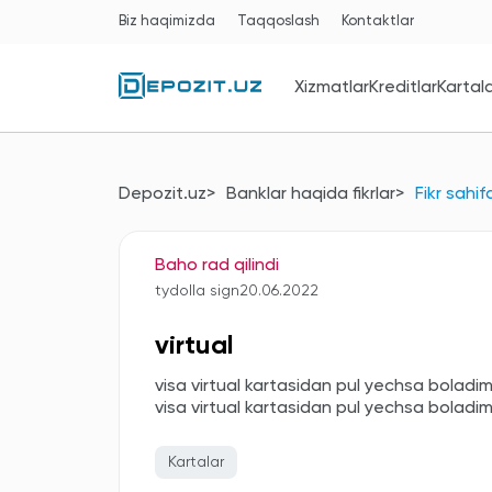
Biz haqimizda
Taqqoslash
Kontaktlar
Xizmatlar
Kreditlar
Kartal
Depozit.uz
Banklar haqida fikrlar
Fikr sahif
Baho rad qilindi
tydolla sign
20.06.2022
virtual
visa virtual kartasidan pul yechsa boladi
visa virtual kartasidan pul yechsa boladi
Kartalar