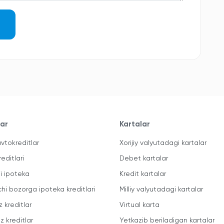
lar
Kartalar
vtokreditlar
Xorijiy valyutadagi kartalar
reditlari
Debet kartalar
li ipoteka
Kredit kartalar
chi bozorga ipoteka kreditlari
Milliy valyutadagi kartalar
z kreditlar
Virtual karta
z kreditlar
Yetkazib beriladigan kartalar