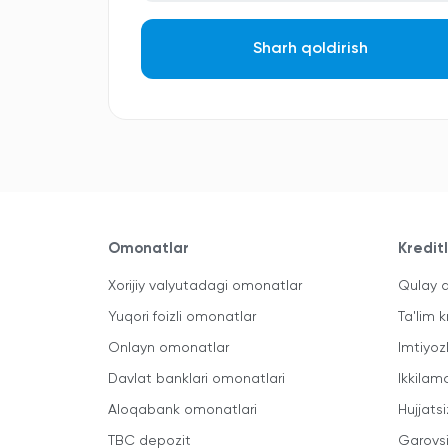
Sharh qoldirish
Omonatlar
Kredit
Xorijiy valyutadagi omonatlar
Qulay a
Yuqori foizli omonatlar
Ta'lim k
Onlayn omonatlar
Imtiyoz
Davlat banklari omonatlari
Ikkilam
Aloqabank omonatlari
Hujjatsi
TBC depozit
Garovsi