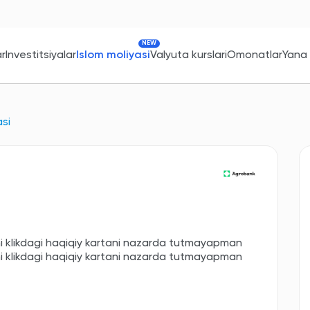
NEW
ar
Investitsiyalar
Islom moliyasi
Valyuta kurslari
Omonatlar
Yana
asi
mi klikdagi haqiqiy kartani nazarda tutmayapman
mi klikdagi haqiqiy kartani nazarda tutmayapman