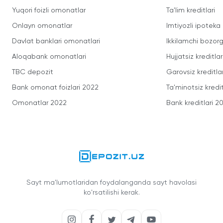
Yuqori foizli omonatlar
Ta'lim kreditlari
Onlayn omonatlar
Imtiyozli ipoteka
Davlat banklari omonatlari
Ikkilamchi bozorg
Aloqabank omonatlari
Hujjatsiz kreditlar
TBC depozit
Garovsiz kreditla
Bank omonat foizlari 2022
Ta'minotsiz kredit
Omonatlar 2022
Bank kreditlari 2
Sayt ma'lumotlaridan foydalanganda sayt havolasi
ko'rsatilishi kerak.