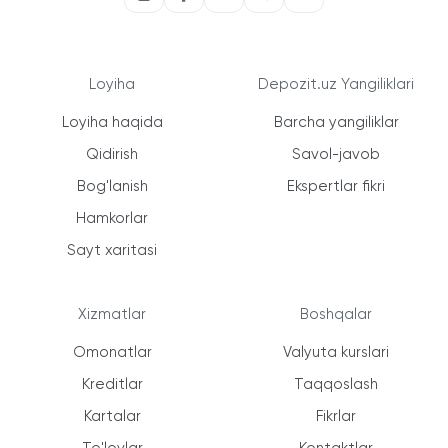
Loyiha
Depozit.uz Yangiliklari
Loyiha haqida
Barcha yangiliklar
Qidirish
Savol-javob
Bog'lanish
Ekspertlar fikri
Hamkorlar
Sayt xaritasi
Xizmatlar
Boshqalar
Omonatlar
Valyuta kurslari
Kreditlar
Taqqoslash
Kartalar
Fikrlar